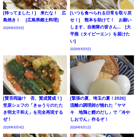
[待ってました！] 来たな！ 広
[いつも食べられる日常を取り戻
島焼き！ [広島県郷土料理]
せ！] 熊本を助けて！ お願い
します、自衛隊の皆さん... [大
2026年8月6日
平燕（タイピーエン）を届けた
い]
2026年8月5日
[賛否両論!? 否、賛成賛成！]
[緊張の夏、埼玉の夏！2026]
笠原シェフの「きゅうりのたた
流離の調理師が惚れた「ヤマ
き明太子和え」を完全再現する
キ 地鶏と鰹のだし」で「冷や
ぜ！
しおでん」作るぞ！
2026年8月4日
2026年8月1日