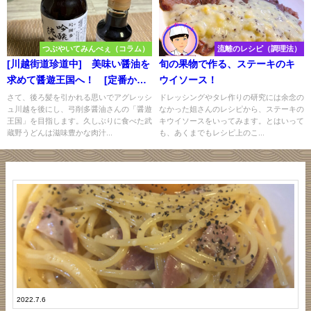
つぶやいてみんべぇ（コラム）
流離のレシピ（調理法）
[川越街道珍道中] 美味い醤油を
旬の果物で作る、ステーキのキ
求めて醤遊王国へ！ [定番から
ウイソース！
珍しいものまでいっぱい！]
さて、後ろ髪を引かれる思いでアグレッシ
ドレッシングやタレ作りの研究には余念の
ュ川越を後にし、弓削多醤油さんの「醤遊
なかった姐さんのレシピから、ステーキの
王国」を目指します。久しぶりに食べた武
キウイソースをいってみます。とはいって
蔵野うどんは滋味豊かな肉汁...
も、あくまでもレシピ上のこ...
武
蔵
野
ア
ベ
ン
ジ
ャ
ー
2022.7.6