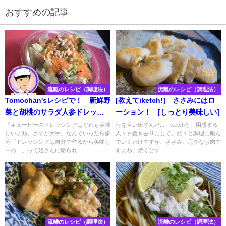
おすすめの記事
流離のレシピ（調理法）
流離のレシピ（調理法）
Tomochan'sレシピで！ 新鮮野
[教えてiketch!] ささみにはロ
菜と胡桃のサラダ人参ドレッシ
ーション！ [しっとり美味しい]
ング(女子力高め）
「キューピーのドレッシングはどれも美味
何を言い出すんだ... iketchと、困惑する
しいよね、さすが大手」なんていったら多
人々を置き去りにして、黙々と調理に励ん
分「ドレッシングは自分で作るから美味し
でいくわけですが、ささみ。厄介なお肉で
ーの！」って姐さんに怒られ...
すよね。焼くとす...
流離のレシピ（調理法）
流離のレシピ（調理法）