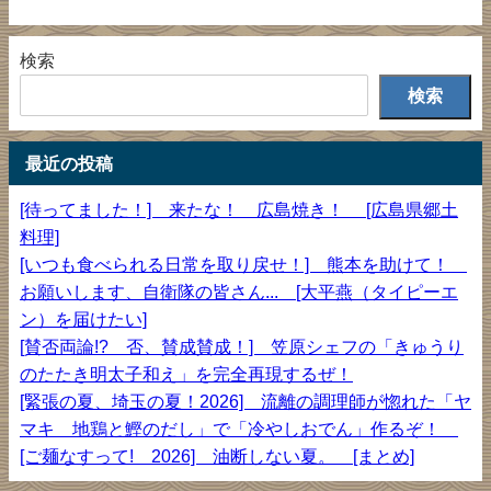
美
味
検索
し
い
検索
は
正
義
最近の投稿
[待ってました！] 来たな！ 広島焼き！ [広島県郷土
料理]
[いつも食べられる日常を取り戻せ！] 熊本を助けて！
お願いします、自衛隊の皆さん... [大平燕（タイピーエ
ン）を届けたい]
[賛否両論!? 否、賛成賛成！] 笠原シェフの「きゅうり
のたたき明太子和え」を完全再現するぜ！
[緊張の夏、埼玉の夏！2026] 流離の調理師が惚れた「ヤ
マキ 地鶏と鰹のだし」で「冷やしおでん」作るぞ！
[ご麺なすって! 2026] 油断しない夏。 [まとめ]