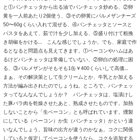
と①パンチェッタから出る油でパンチェッタ炒める、②卵
黄を一人前あたり2個使う、③その卵黄にパルメザンチーズ
50〜60gくらい入れて混ぜる、④パンチェッタとソースと
パスタをあえて、茹で汁を少し加える、⑤盛り付けて粗挽
き胡椒をかける... こんな感じでしょうか。でも、家庭で作
るとなると問題点も見えてきます。①ベーコンやハムはあ
るけどパンチェッタは常備していない、②卵白の処理に困
る、③パルメザンがそもそも1缶￥400くらいして高価...
まぁ、その解決策として生クリームとか、牛乳とか加える
方法が編み出されたのでしょうね。ところで、パンチェッ
タってなんなんでしょうか？ パンチェッタは、塩漬けし
た豚バラ肉を乾燥させたあと、熟成させたものです。加熱
しないことから「生ベーコン」とも呼ばれています。燻製
にしている（ベーコン）か生（パンチェッタ）かという違
いなんでしょう。旨味の出方が違うのかなぁ。コクに関係
していると仮定してベーコンを使うなら、コクを追加する