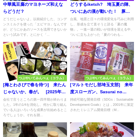
中華風豆腐のマヨネーズ和えな
どうするiketch? 埼玉夏の陣、
らどうだ？
ついにあの漢が動いた！ 豚し
ゃぶおろしぶっかけうどん推
どうだじゃないよ。以前紹介した、コンデ
台風、地震と日々の環境変化を巧みに利用
ンスミルクを使った「エビマヨ」なんです
し、形成を立て直そうと諮る「夏の魔
参！
が、どうにかあのソースを流用できないか
物」。一進一退の戦いが佳境を迎える中、
という試みです。とにかく「...
ついに立ち上がった「夏のつわも...
つぶやいてみんべぇ（コラム）
つぶやいてみんべぇ（コラム）
[梅とわさびで春を待つ] 来たん
[マルトモだし部埼玉支部] 来年
じゃないか、春が。 [2025年３
度スローガン、Sasurai no
月度まとめ]
Daidokoro Great satisfaction!
会社で言うところの第一四半期が終わりま
持続可能な開発目標（SDGs：Sustainable
した。1年の1/4を消化し、何かに取り組ん
Development Goals）とは，2001年に策定
(S.D.G.s)を掲げろ！ [さぁ、年
でいる人はいろいろな成果が出始めるとこ
されたミレニアム開発目標（M...
末まで走り切るよ！]
ろでしょうか。それを踏...