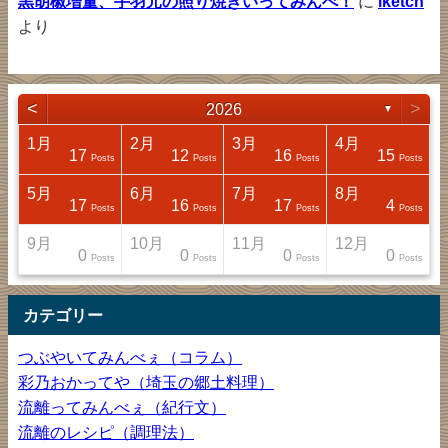
黒胡椒増量、手羽元の照り焼きいってみんべ！
に
iketch
より
<
>
2026
▼
1月
2月
3月
4月
17
12
16
15
sts
sts
sts
sts
Posts
Posts
Posts
Posts
5月
6月
7月
8月
17
16
17
4
sts
sts
sts
sts
Posts
Posts
Posts
Posts
9月
10月
11月
12月
0
0
0
0
sts
sts
sts
sts
Posts
Posts
Posts
Posts
カテゴリー
つぶやいてみんべぇ（コラム）
彩乃おかってや（埼玉の郷土料理）
流離ってみんべぇ（紀行文）
流離のレシピ（調理法）