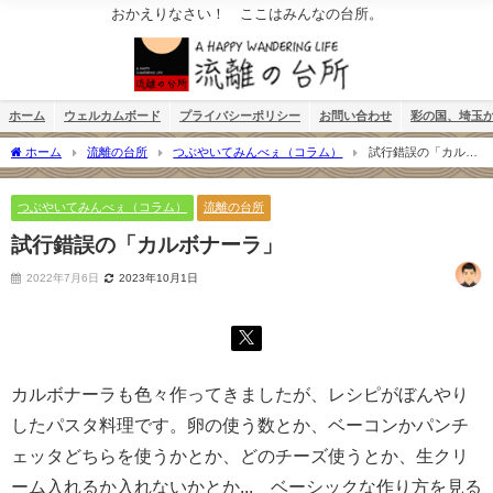
おかえりなさい！ ここはみんなの台所。
ホーム
ウェルカムボード
プライバシーポリシー
お問い合わせ
彩の国、埼玉
ホーム
流離の台所
つぶやいてみんべぇ（コラム）
試行錯誤の「カルボ
ナーラ」
つぶやいてみんべぇ（コラム）
流離の台所
試行錯誤の「カルボナーラ」
2022年7月6日
2023年10月1日
カルボナーラも色々作ってきましたが、レシピがぼんやり
したパスタ料理です。卵の使う数とか、ベーコンかパンチ
ェッタどちらを使うかとか、どのチーズ使うとか、生クリ
ーム入れるか入れないかとか... ベーシックな作り方を見る