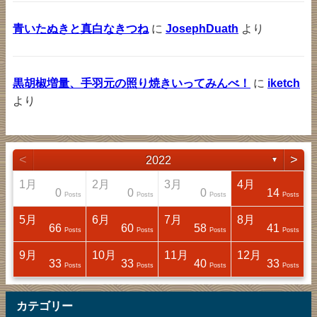
青いたぬきと真白なきつね
に
JosephDuath
より
黒胡椒増量、手羽元の照り焼きいってみんべ！
に
iketch
より
<
>
2022
▼
1月
2月
3月
4月
0
0
0
14
sts
sts
sts
sts
Posts
Posts
Posts
Posts
5月
6月
7月
8月
66
60
58
41
sts
sts
sts
sts
Posts
Posts
Posts
Posts
9月
10月
11月
12月
33
33
40
33
sts
sts
sts
sts
Posts
Posts
Posts
Posts
カテゴリー