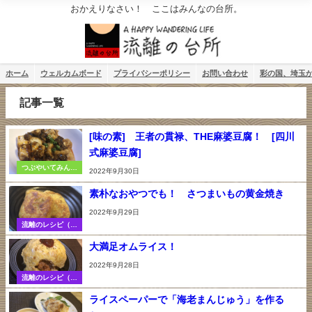
おかえりなさい！ ここはみんなの台所。
ホーム
ウェルカムボード
プライバシーポリシー
お問い合わせ
彩の国、埼玉
記事一覧
[味の素] 王者の貫禄、THE麻婆豆腐！ [四川
式麻婆豆腐]
つぶやいてみんべ
2022年9月30日
ぇ（コラム）
素朴なおやつでも！ さつまいもの黄金焼き
2022年9月29日
流離のレシピ（調
理法）
大満足オムライス！
2022年9月28日
流離のレシピ（調
理法）
ライスペーパーで「海老まんじゅう」を作る