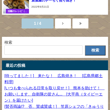
居酒屋のチーちく照り焼き！
2022年9月21日
流離のレシピ（調
理法）
1 / 4
検索
検索
最近の投稿
[待ってました！] 来たな！ 広島焼き！ [広島県郷土
料理]
[いつも食べられる日常を取り戻せ！] 熊本を助けて！
お願いします、自衛隊の皆さん... [大平燕（タイピーエ
ン）を届けたい]
[賛否両論!? 否、賛成賛成！] 笠原シェフの「きゅうり