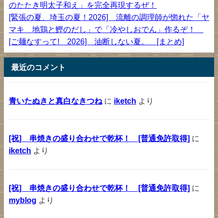
のたたき明太子和え」を完全再現するぜ！
[緊張の夏、埼玉の夏！2026] 流離の調理師が惚れた「ヤ
マキ 地鶏と鰹のだし」で「冷やしおでん」作るぞ！
[ご麺なすって! 2026] 油断しない夏。 [まとめ]
最近のコメント
青いたぬきと真白なきつね
に
iketch
より
[祝] 串焼きの盛り合わせで乾杯！ [普通免許取得]
に
iketch
より
[祝] 串焼きの盛り合わせで乾杯！ [普通免許取得]
に
myblog
より