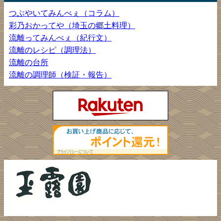
つぶやいてみんべぇ（コラム）
彩乃おかってや（埼玉の郷土料理）
流離ってみんべぇ（紀行文）
流離のレシピ（調理法）
流離の台所
流離の調理師（検証・報告）