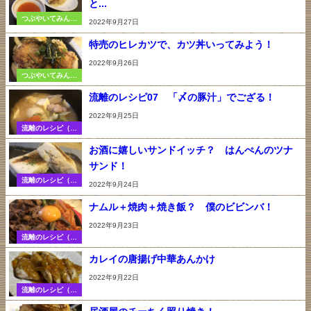
と...
つぶやいてみんべ
2022年9月27日
ぇ（コラム）
特売のヒレカツで、カツ丼いってみよう！
2022年9月26日
つぶやいてみんべ
ぇ（コラム）
流離のレシピ07 「〆の豚汁」でござる！
2022年9月25日
流離のレシピ（調
理法）
お酒に嬉しいサンドイッチ？ はんぺんのツナ
サンド！
流離のレシピ（調
2022年9月24日
理法）
ナムル＋焼肉＋焼き飯？ 僕のビビンバ！
2022年9月23日
流離のレシピ（調
理法）
カレイの唐揚げ中華あんかけ
2022年9月22日
流離のレシピ（調
理法）