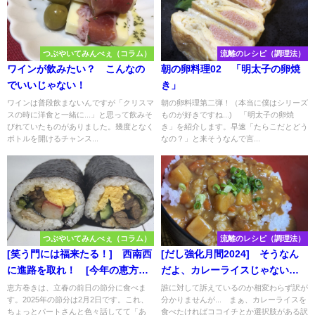
つぶやいてみんべぇ（コラム）
流離のレシピ（調理法）
ワインが飲みたい？ こんなの
朝の卵料理02 「明太子の卵焼
でいいじゃない！
き」
ワインは普段飲まないんですが「クリスマ
朝の卵料理第二弾！（本当に僕はシリーズ
スの時に洋食と一緒に...」と思って飲みそ
ものが好きですね...) 「明太子の卵焼
びれていたものがありました。幾度となく
き」を紹介します。早速「たらこだとどう
ボトルを開けるチャンス...
なの？」と来そうなんで言...
つぶやいてみんべぇ（コラム）
流離のレシピ（調理法）
[笑う門には福来たる！] 西南西
[だし強化月間2024] そうなん
に進路を取れ！ [今年の恵方
だよ、カレーライスじゃない、
は...]
カレー丼なんだよ！
恵方巻きは、立春の前日の節分に食べま
誰に対して訴えているのか相変わらず訳が
す。2025年の節分は2月2日です。これ、
分かりませんが... まぁ、カレーライスを
ちょっとパートさんと色々話してて「あ
食べたければココイチとか選択肢がある訳