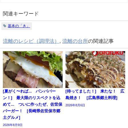
関連キーワード
基本の「き」
流離のレシピ（調理法）
,
流離の台所
の関連記事
[夏がく〜れば... パンパパー
[待ってました！] 来たな！ 広
ン！] 最大限のリスペクトを込
島焼き！ [広島県郷土料理]
めて... ついに作ったぜ、佐世保
2026年8月6日
バーガー！ [長崎県佐世保市郷
土グルメ]
2026年8月9日