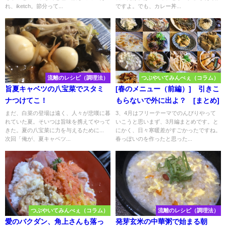
れ、iketch。節分って...
ですよ。でも、カレー丼...
流離のレシピ（調理法）
つぶやいてみんべぇ（コラム）
旨夏キャベツの八宝菜でスタミ
[春のメニュー（前編）] 引きこ
ナつけてこ！
もらないで外に出よ？ [まとめ]
まだ、白菜の登場は遠く、人々が悲嘆に暮
3、4月はフリーテーマでのんびりやって
れていた夏。そいつは旨味を携えてやって
いこうと思いまず、3月編まとめです。と
きた。夏の八宝菜に力を与えるために...
にかく、日々寒暖差がすごかったですね。
次回「俺が、夏キャベツ...
春っぽいのを作ったと思った...
つぶやいてみんべぇ（コラム）
流離のレシピ（調理法）
愛のバクダン、角上さんも落っ
発芽玄米の中華粥で始まる朝