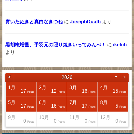
青いたぬきと真白なきつね
に
JosephDuath
より
黒胡椒増量、手羽元の照り焼きいってみんべ！
に
iketch
より
<
>
2026
▼
1月
2月
3月
4月
17
12
16
15
sts
sts
sts
sts
Posts
Posts
Posts
Posts
5月
6月
7月
8月
17
16
17
5
sts
sts
sts
sts
Posts
Posts
Posts
Posts
9月
10月
11月
12月
0
0
0
0
sts
sts
sts
sts
Posts
Posts
Posts
Posts