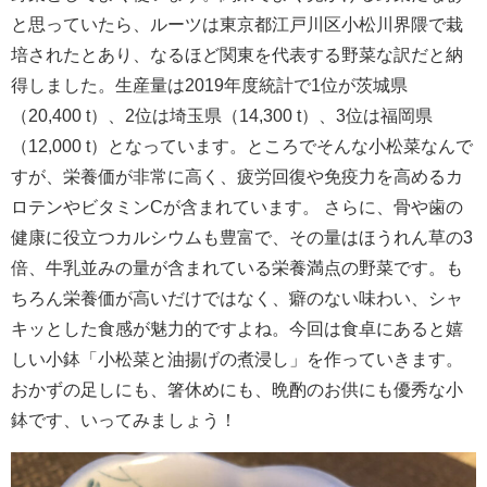
と思っていたら、ルーツは東京都江戸川区小松川界隈で栽
培されたとあり、なるほど関東を代表する野菜な訳だと納
得しました。生産量は2019年度統計で1位が茨城県
（20,400 t）、2位は埼玉県（14,300 t）、3位は福岡県
（12,000 t）となっています。ところでそんな小松菜なんで
すが、栄養価が非常に高く、疲労回復や免疫力を高めるカ
ロテンやビタミンCが含まれています。 さらに、骨や歯の
健康に役立つカルシウムも豊富で、その量はほうれん草の3
倍、牛乳並みの量が含まれている栄養満点の野菜です。も
ちろん栄養価が高いだけではなく、癖のない味わい、シャ
キッとした食感が魅力的ですよね。今回は食卓にあると嬉
しい小鉢「小松菜と油揚げの煮浸し」を作っていきます。
おかずの足しにも、箸休めにも、晩酌のお供にも優秀な小
鉢です、いってみましょう！