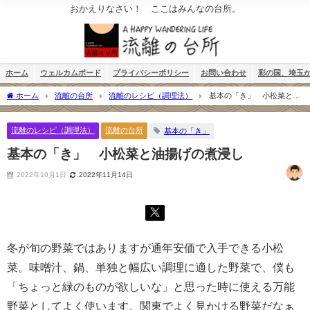
おかえりなさい！ ここはみんなの台所。
ホーム
ウェルカムボード
プライバシーポリシー
お問い合わせ
彩の国、埼玉
ホーム
流離の台所
流離のレシピ（調理法）
基本の「き」 小松菜と油
揚げの煮浸し
流離のレシピ（調理法）
流離の台所
基本の「き」
基本の「き」 小松菜と油揚げの煮浸し
2022年10月1日
2022年11月14日
冬が旬の野菜ではありますが通年安価で入手できる小松
菜。味噌汁、鍋、単独と幅広い調理に適した野菜で、僕も
「ちょっと緑のものが欲しいな」と思った時に使える万能
野菜としてよく使います。関東でよく見かける野菜だなぁ