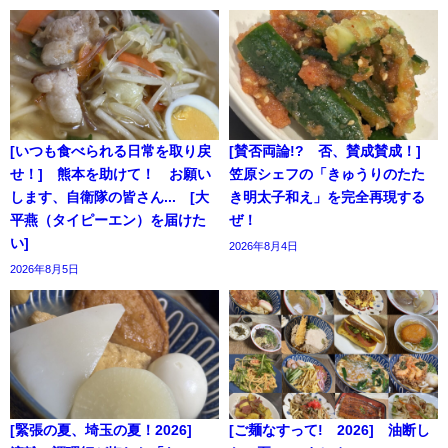
[いつも食べられる日常を取り戻
[賛否両論!? 否、賛成賛成！]
せ！] 熊本を助けて！ お願い
笠原シェフの「きゅうりのたた
します、自衛隊の皆さん... [大
き明太子和え」を完全再現する
平燕（タイピーエン）を届けた
ぜ！
い]
2026年8月4日
2026年8月5日
[緊張の夏、埼玉の夏！2026]
[ご麺なすって! 2026] 油断し