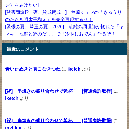
ン）を届けたい]
[賛否両論!? 否、賛成賛成！] 笠原シェフの「きゅうり
のたたき明太子和え」を完全再現するぜ！
[緊張の夏、埼玉の夏！2026] 流離の調理師が惚れた「ヤ
マキ 地鶏と鰹のだし」で「冷やしおでん」作るぞ！
最近のコメント
青いたぬきと真白なきつね
に
iketch
より
[祝] 串焼きの盛り合わせで乾杯！ [普通免許取得]
に
iketch
より
[祝] 串焼きの盛り合わせで乾杯！ [普通免許取得]
に
myblog
より