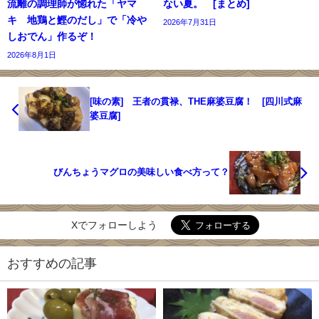
流離の調理師が惚れた「ヤマ
ない夏。 [まとめ]
キ 地鶏と鰹のだし」で「冷や
2026年7月31日
しおでん」作るぞ！
2026年8月1日
[味の素] 王者の貫禄、THE麻婆豆腐！ [四川式麻
婆豆腐]
びんちょうマグロの美味しい食べ方って？
Xでフォローしよう
おすすめの記事