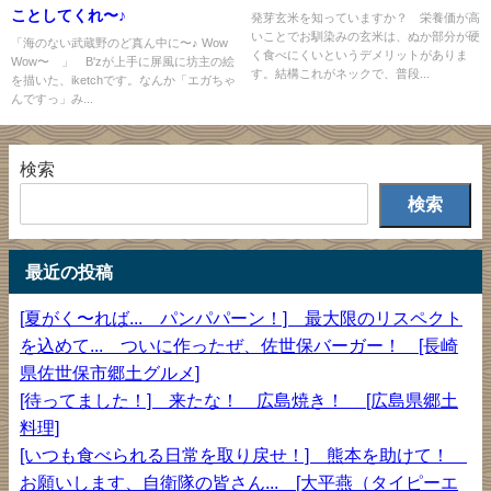
ことしてくれ〜♪
発芽玄米を知っていますか？ 栄養価が高
いことでお馴染みの玄米は、ぬか部分が硬
「海のない武蔵野のど真ん中に〜♪ Wow
く食べにくいというデメリットがありま
Wow〜 」 B'zが上手に屏風に坊主の絵
す。結構これがネックで、普段...
を描いた、iketchです。なんか「エガちゃ
んですっ」み...
検索
検索
最近の投稿
[夏がく〜れば... パンパパーン！] 最大限のリスペクト
を込めて... ついに作ったぜ、佐世保バーガー！ [長崎
県佐世保市郷土グルメ]
[待ってました！] 来たな！ 広島焼き！ [広島県郷土
料理]
[いつも食べられる日常を取り戻せ！] 熊本を助けて！
お願いします、自衛隊の皆さん... [大平燕（タイピーエ