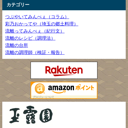
カテゴリー
つぶやいてみんべぇ（コラム）
彩乃おかってや（埼玉の郷土料理）
流離ってみんべぇ（紀行文）
流離のレシピ（調理法）
流離の台所
流離の調理師（検証・報告）