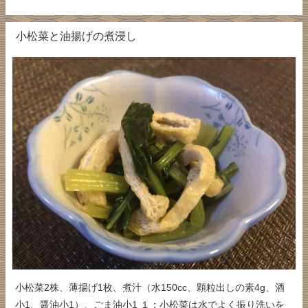
小松菜と油揚げの煮浸し
小松菜2株、薄揚げ1枚、煮汁（水150cc、顆粒出しの素4g、酒
小1、醤油小1）、ごま油小1 １：小松菜は水でよく振り洗いを