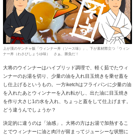
上が漢のヤンチャ飯「ウィンナー丼（ソース味）」、下が素材際立つ「ウィン
ナー丼（わさびしょうゆ味） さぁ、勝負だ！
大将のウインナーはハイブリッド調理で、軽く茹でたウィ
ンナーのお湯を切り、少量の油を入れ目玉焼きを乗せ蓋を
し仕上げるというもの。一方iketchはフライパンに少量の油
を入れたあとウィンナーを入れ転がし、出た油に目玉焼き
を作り大さじ1の水を入れ、ちょっと蓋をして仕上げます。
どう違うんでしょうか？
決定的に違うのは「油感」。大将の方はお湯で加熱するこ
とでウィンナーに油と肉汁が留まってジューシーな状態に