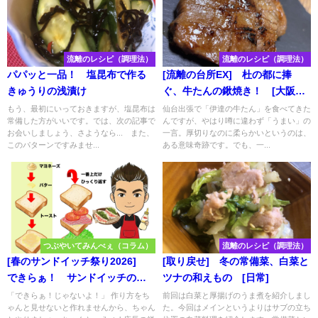
流離のレシピ（調理法）
流離のレシピ（調理法）
パパッと一品！ 塩昆布で作る
[流離の台所EX] 杜の都に捧
きゅうりの浅漬け
ぐ、牛たんの鍬焼き！ [大阪府
郷土料理]
もう、最初にいっておきますが、塩昆布は
仙台出張で「伊達の牛たん」を食べてきた
常備した方がいいです。では、次の記事で
んですが、やはり噂に違わず「うまい」の
お会いしましょう、さようなら... また、
一言。厚切りなのに柔らかいというのは、
このパターンですみませ...
ある意味奇跡です。でも、一...
つぶやいてみんべぇ（コラム）
流離のレシピ（調理法）
[春のサンドイッチ祭り2026]
[取り戻せ] 冬の常備菜、白菜と
できらぁ！ サンドイッチの作
ツナの和えもの [日常]
り方 [番外編]
「できらぁ！じゃないよ！」 作り方をち
前回は白菜と厚揚げのうま煮を紹介しまし
ゃんと見せないと作れませんから、ちゃん
た。今回はメインというよりはサブの立ち