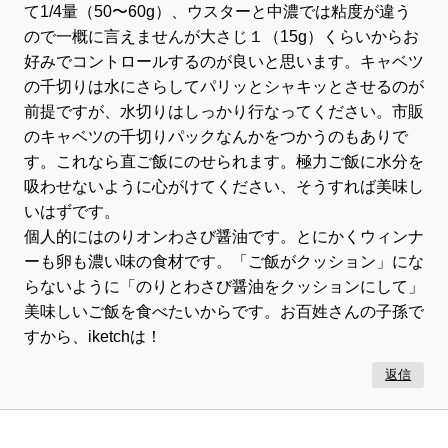
て1/4量（50〜60g）、ウスターと中濃では粘度が違う
ので一概に言えませんが大さじ１（15g）くらいからお
好みでコントロールするのが良いと思います。キャベツ
の千切りは水にさらしてパリッとシャキッとさせるのが
前提ですが、水切りはしっかり行なってください。市販
のキャベツの千切りパックなんかをつかうのもありで
す。これなら直ご飯にのせられます。極力ご飯に水分を
吸わせないように心がけてください、そうすれば美味し
いはずです。
個人的にはのりオンわさび醤油です。とにかくウィンナ
ーも卵も濃い味の食材です。「ご飯がクッション」にな
らないように「のりとわさび醤油をクッションにして」
美味しいご飯を食べたいからです。お百姓さんの子孫で
すから、iketchは！
返信