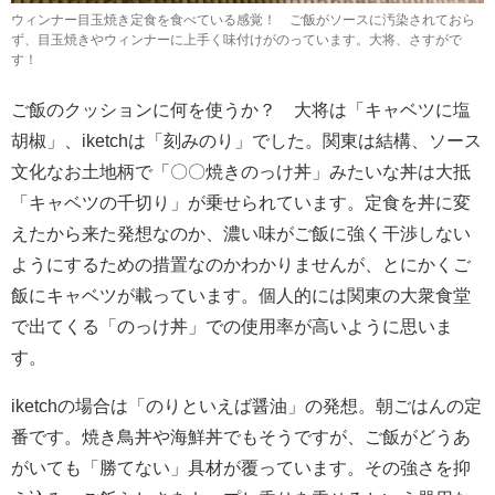
ウィンナー目玉焼き定食を食べている感覚！ ご飯がソースに汚染されておら
ず、目玉焼きやウィンナーに上手く味付けがのっています。大将、さすがで
す！
ご飯のクッションに何を使うか？ 大将は「キャベツに塩
胡椒」、iketchは「刻みのり」でした。関東は結構、ソース
文化なお土地柄で「〇〇焼きのっけ丼」みたいな丼は大抵
「キャベツの千切り」が乗せられています。定食を丼に変
えたから来た発想なのか、濃い味がご飯に強く干渉しない
ようにするための措置なのかわかりませんが、とにかくご
飯にキャベツが載っています。個人的には関東の大衆食堂
で出てくる「のっけ丼」での使用率が高いように思いま
す。
iketchの場合は「のりといえば醤油」の発想。朝ごはんの定
番です。焼き鳥丼や海鮮丼でもそうですが、ご飯がどうあ
がいても「勝てない」具材が覆っています。その強さを抑