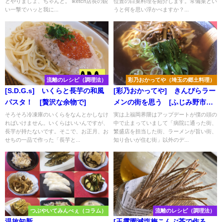
とやりましょ、ちゃんと。 iketch店長の鋭
位置の白菜料理を紹介します。常備菜とい
い一撃でハッと我に...
うと何を思い浮かべますか？...
流離のレシピ（調理法）
彩乃おかってや（埼玉の郷土料理）
[S.D.G.s] いくらと長芋の和風
[彩乃おかってや] きんぴらラー
パスタ！ [贅沢な余物で]
メンの街を思う [ふじみ野市上
福岡]
そろそろ冷凍庫のいくらをなんとかしなけ
実は上福岡界隈はアップデートが僕の頭の
ればいけません。いくらはいいんですが、
中で止まっていまして「病院に通った街、
長芋が持たないです。そこで、お正月、お
繁盛店を担当した街、ラーメンが旨い街、
せちの一品で作った「長芋と...
知り合いが住む街」以外のデ...
つぶやいてみんべぇ（コラム）
流離のレシピ（調理法）
温故知新
[玉露園減塩梅こんぶ茶で作る