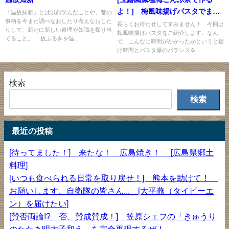
よ！] 梅風味揚げパスタでまっ
「温故知新」とは以前学んだことや、昔の
事柄を今また調べなおしたり考えなおした
たりとした夜を... [玉露園こん
長らくお待たせしてすみません！ 今回は
りして、新たに新しい道理や知識を探り当
梅風味揚げパスタをご紹介します。なん
ぶ茶委員会]
てること。 「故ふるきを温...
で、こんなに時間がかかったかというと揚
げ時間とパスタ厚のバランスを...
検索
検索
最近の投稿
[待ってました！] 来たな！ 広島焼き！ [広島県郷土
料理]
[いつも食べられる日常を取り戻せ！] 熊本を助けて！
お願いします、自衛隊の皆さん... [大平燕（タイピーエ
ン）を届けたい]
[賛否両論!? 否、賛成賛成！] 笠原シェフの「きゅうり
のたたき明太子和え」を完全再現するぜ！