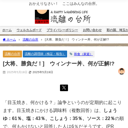
おかえりなさい！ ここはみんなの台所。
ホーム
ウェルカムボード
プライバシーポリシー
お問い合わせ
彩の国、埼玉
ホーム
流離の台所
[大将、勝負だ！] ウィンナー丼、何が正解!?
流離の台所
流離の調理師（検証・報告）
和食（家庭）
[大将、勝負だ！] ウィンナー丼、何が正解!?
2025年5月19日
2025年5月19日
「目玉焼き、何かける？」論争というのが定期的に起こり
ます。目玉焼きにかける調味料（複数回答）は、
しょう
ゆ：61％、塩：43％、こしょう：35％、ソース：22％
の順
で、何もかけないと回答した人は6％だそうです。(PR