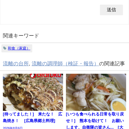
関連キーワード
和食（家庭）
流離の台所
,
流離の調理師（検証・報告）
の関連記事
[待ってました！] 来たな！ 広
[いつも食べられる日常を取り戻
島焼き！ [広島県郷土料理]
せ！] 熊本を助けて！ お願い
します、自衛隊の皆さん... [大
2026年8月6日