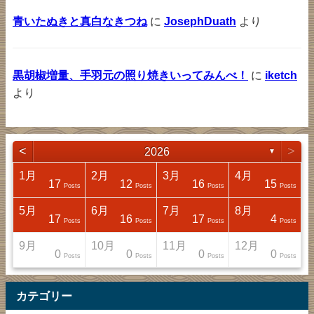
青いたぬきと真白なきつね
に
JosephDuath
より
黒胡椒増量、手羽元の照り焼きいってみんべ！
に
iketch
より
<
>
2026
▼
1月
2月
3月
4月
17
12
16
15
sts
sts
sts
sts
Posts
Posts
Posts
Posts
5月
6月
7月
8月
17
16
17
4
sts
sts
sts
sts
Posts
Posts
Posts
Posts
9月
10月
11月
12月
0
0
0
0
sts
sts
sts
sts
Posts
Posts
Posts
Posts
カテゴリー