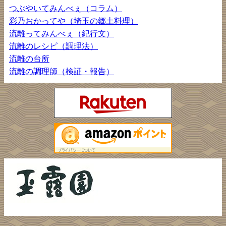
つぶやいてみんべぇ（コラム）
彩乃おかってや（埼玉の郷土料理）
流離ってみんべぇ（紀行文）
流離のレシピ（調理法）
流離の台所
流離の調理師（検証・報告）