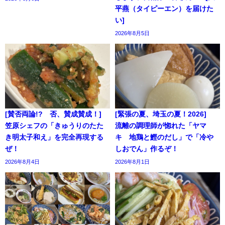
平燕（タイピーエン）を届けた
い]
2026年8月5日
[賛否両論!? 否、賛成賛成！]
[緊張の夏、埼玉の夏！2026]
笠原シェフの「きゅうりのたた
流離の調理師が惚れた「ヤマ
き明太子和え」を完全再現する
キ 地鶏と鰹のだし」で「冷や
ぜ！
しおでん」作るぞ！
2026年8月4日
2026年8月1日