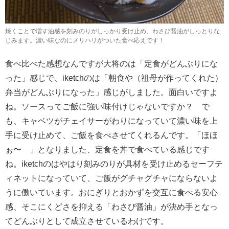
焼くことで増す油感を刻みのりがしっかり受け止め、わさび醤油がしっとりな
じみます。濃い味なのにメリハリがついた食べ応えです！
食べ比べた感想なんですが大将のは「定食がどんぶりにな
った」感じで、iketchのは「朝食や（祖母が作ってくれた）
弁当がどんぶりになった」感じがしました。面白いですよ
ね。ソースってご飯に強い味付けじゃないですか？ で
も、キャベツがチェイサーがわりになっていて濃い味を上
手に受け止めて、ご飯を食べさせてくれるんです。「ほほ
ぉ〜 」となりました、定食を丼で食べている感じです
ね。iketchのはやはり刻みのりが具材を受け止めるセーフテ
ィネットになっていて、ご飯がグチャグチャにならないよ
うに働いています。おにぎりとおかずを交互に食べる安心
感、そこにくどさを抑える「わさび醤油」が決め手となっ
てどんぶりとして成立させているわけです。