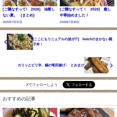
[ご麺なすって! 2026] 油断し
[ご麺なすって！ 2026] 癒し
ない夏。 [まとめ]
中華始めました！
2026年7月31日
2026年7月30日
[ここにもリニュアルの波が!?] iketchのまかない親
子丼！
カリッとピリ辛、鰯の竜田揚げ♪ とおまけ
Xでフォローしよう
おすすめの記事