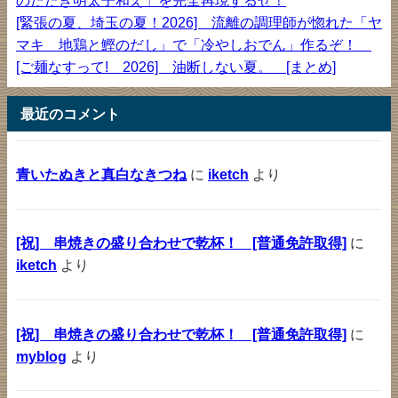
[緊張の夏、埼玉の夏！2026] 流離の調理師が惚れた「ヤ
マキ 地鶏と鰹のだし」で「冷やしおでん」作るぞ！
[ご麺なすって! 2026] 油断しない夏。 [まとめ]
最近のコメント
青いたぬきと真白なきつね
に
iketch
より
[祝] 串焼きの盛り合わせで乾杯！ [普通免許取得]
に
iketch
より
[祝] 串焼きの盛り合わせで乾杯！ [普通免許取得]
に
myblog
より