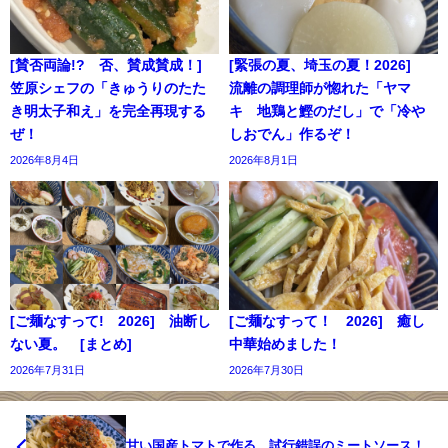
[賛否両論!? 否、賛成賛成！]
[緊張の夏、埼玉の夏！2026]
笠原シェフの「きゅうりのたた
流離の調理師が惚れた「ヤマ
き明太子和え」を完全再現する
キ 地鶏と鰹のだし」で「冷や
ぜ！
しおでん」作るぞ！
2026年8月4日
2026年8月1日
[ご麺なすって! 2026] 油断し
[ご麺なすって！ 2026] 癒し
ない夏。 [まとめ]
中華始めました！
2026年7月31日
2026年7月30日
甘い国産トマトで作る、試行錯誤のミートソース！