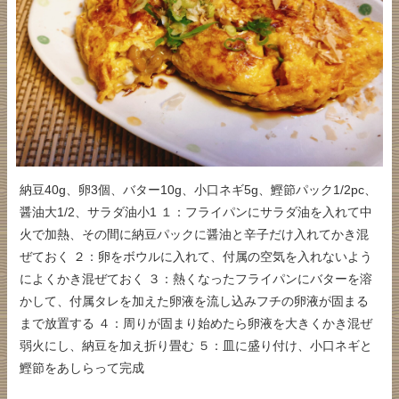
納豆40g、卵3個、バター10g、小口ネギ5g、鰹節パック1/2pc、
醤油大1/2、サラダ油小1 １：フライパンにサラダ油を入れて中
火で加熱、その間に納豆パックに醤油と辛子だけ入れてかき混
ぜておく ２：卵をボウルに入れて、付属の空気を入れないよう
によくかき混ぜておく ３：熱くなったフライパンにバターを溶
かして、付属タレを加えた卵液を流し込みフチの卵液が固まる
まで放置する ４：周りが固まり始めたら卵液を大きくかき混ぜ
弱火にし、納豆を加え折り畳む ５：皿に盛り付け、小口ネギと
鰹節をあしらって完成