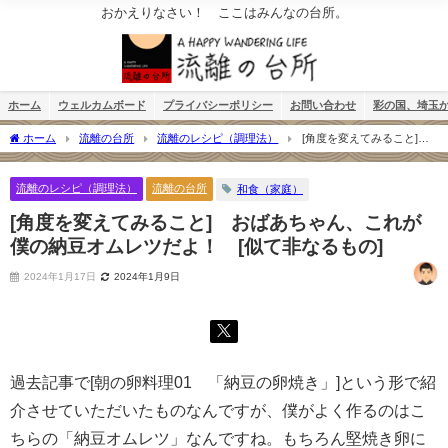
おかえりなさい！ ここはみんなの台所。
ホーム
ウェルカムボード
プライバシーポリシー
お問い合わせ
彩の国、埼玉
ホーム
流離の台所
流離のレシピ（調理法）
[角度を変えてみること]
おばあちゃん、これが僕の納豆オムレツだよ！ [似て非なるもの]
流離のレシピ（調理法）
流離の台所
和食（家庭）
[角度を変えてみること] おばあちゃん、これが
僕の納豆オムレツだよ！ [似て非なるもの]
2024年1月17日
2024年1月9日
過去記事で[朝の卵料理01 「納豆の卵焼き」]という形で紹
介させていただいたものなんですが、僕がよく作るのはこ
ちらの「納豆オムレツ」なんですね。もちろん堅焼き卵に