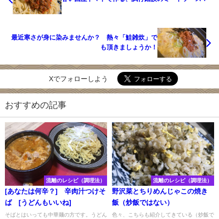
最近寒さが身に染みませんか？ 熱々「鮭雑炊」で
も頂きましょうか！
Xでフォローしよう
おすすめの記事
流離のレシピ（調理法）
流離のレシピ（調理法）
[あなたは何辛？] 辛肉汁つけそ
野沢菜とちりめんじゃこの焼き
ば [うどんもいいね]
飯（炒飯ではない）
そばとはいっても中華麺の方です。うどん
色々、こちらも紹介してきている（炒飯で