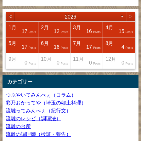
<
>
2026
▼
1月
2月
3月
4月
17
12
16
15
sts
sts
sts
sts
Posts
Posts
Posts
Posts
5月
6月
7月
8月
17
16
17
4
sts
sts
sts
sts
Posts
Posts
Posts
Posts
9月
10月
11月
12月
0
0
0
0
sts
sts
sts
sts
Posts
Posts
Posts
Posts
カテゴリー
つぶやいてみんべぇ（コラム）
彩乃おかってや（埼玉の郷土料理）
流離ってみんべぇ（紀行文）
流離のレシピ（調理法）
流離の台所
流離の調理師（検証・報告）