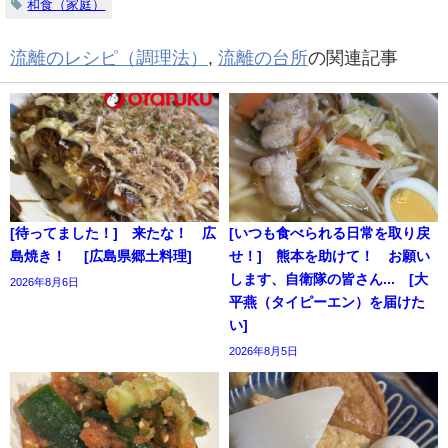
和食（家庭）
流離のレシピ（調理法）
,
流離の台所
の関連記事
[待ってました！] 来たな！ 広
[いつも食べられる日常を取り戻
島焼き！ [広島県郷土料理]
せ！] 熊本を助けて！ お願い
します、自衛隊の皆さん... [大
2026年8月6日
平燕（タイピーエン）を届けた
い]
2026年8月5日