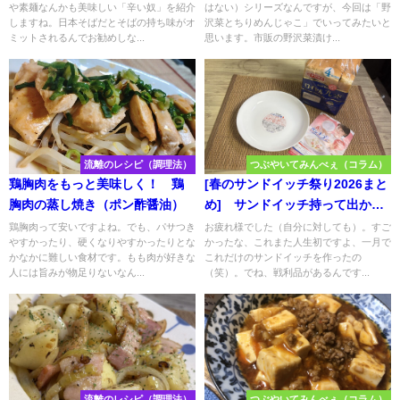
や素麺なんかも美味しい「辛い奴」を紹介
はない）シリーズなんですが、今回は「野
しますね。日本そばだとそばの持ち味がオ
沢菜とちりめんじゃこ」でいってみたいと
ミットされるんでお勧めしな...
思います。市販の野沢菜漬け...
流離のレシピ（調理法）
つぶやいてみんべぇ（コラム）
鶏胸肉をもっと美味しく！ 鶏
[春のサンドイッチ祭り2026まと
胸肉の蒸し焼き（ポン酢醤油）
め] サンドイッチ持って出かけ
よう！
鶏胸肉って安いですよね。でも、パサつき
お疲れ様でした（自分に対しても）。すご
やすかったり、硬くなりやすかったりとな
かったな、これまた人生初ですよ、一月で
かなかに難しい食材です。もも肉が好きな
これだけのサンドイッチを作ったの
人には旨みが物足りないなん...
（笑）。でね、戦利品があるんです...
流離のレシピ（調理法）
つぶやいてみんべぇ（コラム）