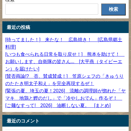
検索
最近の投稿
[待ってました！] 来たな！ 広島焼き！ [広島県郷土
料理]
[いつも食べられる日常を取り戻せ！] 熊本を助けて！
お願いします、自衛隊の皆さん... [大平燕（タイピーエ
ン）を届けたい]
[賛否両論!? 否、賛成賛成！] 笠原シェフの「きゅうり
のたたき明太子和え」を完全再現するぜ！
[緊張の夏、埼玉の夏！2026] 流離の調理師が惚れた「ヤ
マキ 地鶏と鰹のだし」で「冷やしおでん」作るぞ！
[ご麺なすって! 2026] 油断しない夏。 [まとめ]
最近のコメント