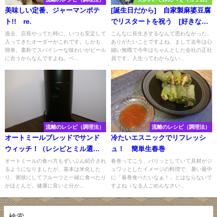
美味しい定番、ジャーマンポテ
[誕生日だから] 自家製麻婆豆腐
ト!! re.
でリスタートを祝う [好きなも
の食べなよ！]
過去、店長やってた時に、いつも安定して
こんなに長生きするなんて思わなかった。
入ってきたオーダーがこれです。しかも、
ありがたいことですよね、まして去年は心
簡単。素朴でスパイシーな味わいがビール
細い無職で今年はちゃんとした会社の正社
に合うからなんですよね。ベ...
員です。人生ってわからない...
流離のレシピ（調理法）
流離のレシピ（調理法）
オートミールブレッドでサンド
冷たいエスニックでリフレッシ
ウィッチ！（レシピとミル選定
ュ！ 簡単生春巻
編）
オートミールの食べ方もずいぶん紹介され
春巻ってこう、パリッとしていて具材がジ
るようになりましたが、基本は米化した
ュワッとしたイメージの料理で、暑い最中
り、粥状にしてフルーツと一緒に食べたり
に「春巻食べたいなぁ！」とはならないで
がほとんど。健康に良いと分か...
すよね（なる人ごめんなさい...
検索