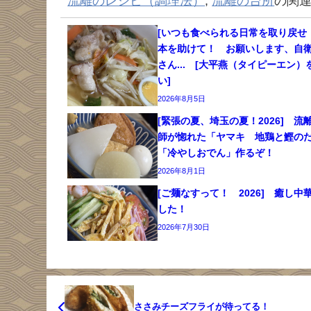
流離のレシピ（調理法）
,
流離の台所
の関
[いつも食べられる日常を取り戻せ
本を助けて！ お願いします、自
さん... [大平燕（タイピーエン）
い]
2026年8月5日
[緊張の夏、埼玉の夏！2026] 流
師が惚れた「ヤマキ 地鶏と鰹の
「冷やしおでん」作るぞ！
2026年8月1日
[ご麺なすって！ 2026] 癒し中
した！
2026年7月30日
ささみチーズフライが待ってる！