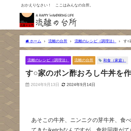
おかえりなさい！ ここはみんなの台所。
ホーム
流離の台所
流離のレシピ（調理法）
す○
流離のレシピ（調理法）
流離の台所
和食（家庭）
す○家のポン酢おろし牛丼を
2024年9月13日
2024年9月14日
あそこの牛丼、ニンニクの芽牛丼、食
てきたiketchなんですが、食欲回復