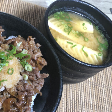
9月
9月
9月
9月
10月
10月
10月
10月
11月
11月
11月
11月
16
24
29
33
10
19
26
33
15
25
18
40
Posts
Posts
Posts
Posts
Posts
Posts
Posts
Posts
Posts
Posts
Posts
Posts