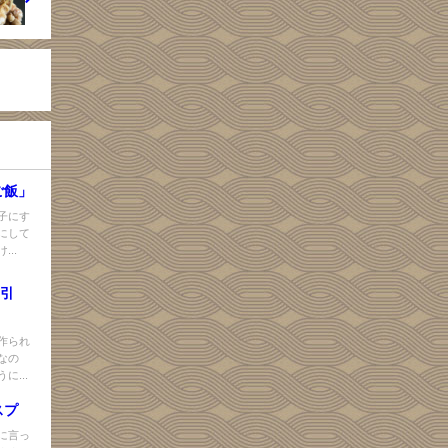
ご飯」
子にす
にして
..
け引
作られ
なの
...
スプ
に言っ