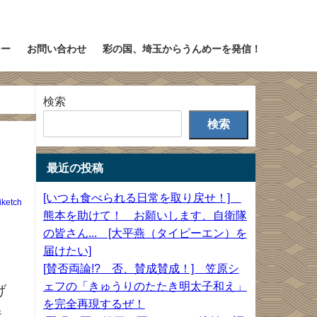
シー
お問い合わせ
彩の国、埼玉からうんめーを発信！
検索
検索
最近の投稿
[いつも食べられる日常を取り戻せ！]
iketch
熊本を助けて！ お願いします、自衛隊
の皆さん... [大平燕（タイピーエン）を
届けたい]
[賛否両論!? 否、賛成賛成！] 笠原シ
ェフの「きゅうりのたたき明太子和え」
げ
を完全再現するぜ！
味