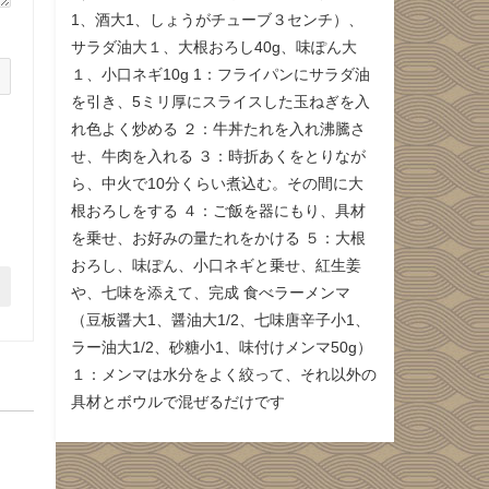
1、酒大1、しょうがチューブ３センチ）、
サラダ油大１、大根おろし40g、味ぽん大
１、小口ネギ10g 1：フライパンにサラダ油
を引き、5ミリ厚にスライスした玉ねぎを入
れ色よく炒める ２：牛丼たれを入れ沸騰さ
せ、牛肉を入れる ３：時折あくをとりなが
ら、中火で10分くらい煮込む。その間に大
根おろしをする ４：ご飯を器にもり、具材
を乗せ、お好みの量たれをかける ５：大根
おろし、味ぽん、小口ネギと乗せ、紅生姜
や、七味を添えて、完成 食べラーメンマ
（豆板醤大1、醤油大1/2、七味唐辛子小1、
ラー油大1/2、砂糖小1、味付けメンマ50g）
１：メンマは水分をよく絞って、それ以外の
具材とボウルで混ぜるだけです