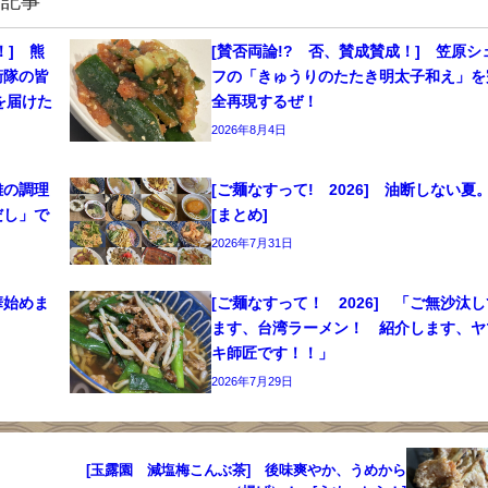
連記事
！] 熊
[賛否両論!? 否、賛成賛成！] 笠原シ
衛隊の皆
フの「きゅうりのたたき明太子和え」を
を届けた
全再現するぜ！
2026年8月4日
離の調理
[ご麺なすって! 2026] 油断しない
だし」で
[まとめ]
2026年7月31日
華始めま
[ご麺なすって！ 2026] 「ご無沙汰し
ます、台湾ラーメン！ 紹介します、ヤ
キ師匠です！！」
2026年7月29日
[玉露園 減塩梅こんぶ茶] 後味爽やか、うめから