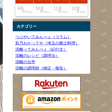
12月
12月
12月
12月
9月
10月
11月
12月
13
22
27
33
0
0
0
0
Posts
Posts
Posts
Posts
Posts
Posts
Posts
Posts
カテゴリー
つぶやいてみんべぇ（コラム）
彩乃おかってや（埼玉の郷土料理）
流離ってみんべぇ（紀行文）
流離のレシピ（調理法）
流離の台所
流離の調理師（検証・報告）