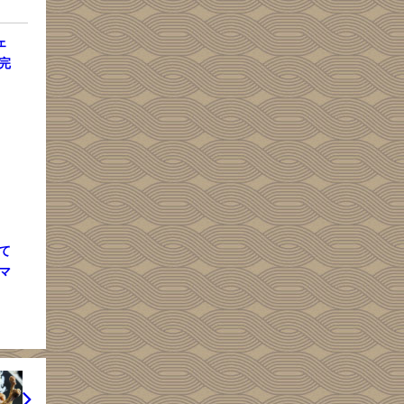
ェ
完
夏。
て
マ