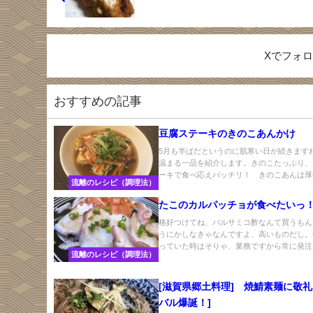
Xでフォ
おすすめの記事
豆腐ステーキのきのこあんかけ
5月も半ばだというのに肌寒い日が続きます
温まる一品を紹介します。きのこたっぷり、
ーキで食べ応えバッチリ！ きのこあんは厚揚.
流離のレシピ（調理法）
たこのカルパッチョが食べたいっ
格好つけてね、バルサミコ酢なんて買うもん
うにかしなきゃなんですよ、高いものだし。
っていた時はそりゃ、業務ですから常に発注し
流離のレシピ（調理法）
[滋賀県郷土料理] 焼鯖素麺に敬礼
バル爆誕！]