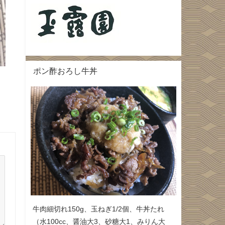
ポン酢おろし牛丼
牛肉細切れ150g、玉ねぎ1/2個、牛丼たれ
（水100cc、醤油大3、砂糖大1、みりん大