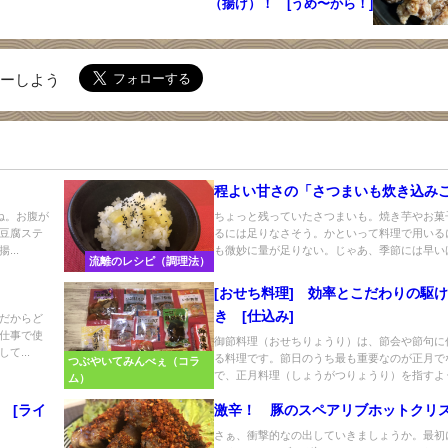
（揚げ）！ [うめ〜から！]
ローしよう
程よい甘さの「さつまいも炊き込み
ね。お腹が
ちょっと残っていたさつまいも。焼き芋やお菓
豆腐ステ
るには足りなさそう。かといって料理で用いる
..
も微妙に量が足りない。じゃあ、季節には早いけ.
流離のレシピ（調理法）
！
[おせち料理] 効率とこだわりの駆
き [仕込み]
だからど
仕事で使
御節料理（おせちりょうり）は、節会や節句に
て...
る料理です。節日のうち最も重要なのが正月で
つぶやいてみんべぇ（コラ
で、正月料理（しょうがつりょうり）を指すように
ム）
 [ライ
激辛！ 豚のスペアリブホットクリ
さぁ、衝撃的なの出していきましょうか。最初