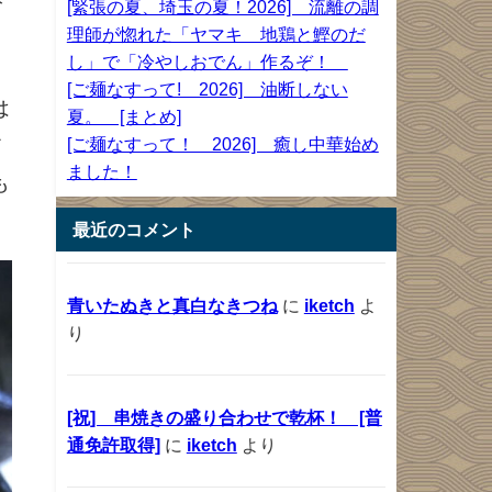
[緊張の夏、埼玉の夏！2026] 流離の調
理師が惚れた「ヤマキ 地鶏と鰹のだ
し」で「冷やしおでん」作るぞ！
カ
[ご麺なすって! 2026] 油断しない
は
夏。 [まとめ]
だ
[ご麺なすって！ 2026] 癒し中華始め
ました！
も
最近のコメント
青いたぬきと真白なきつね
に
iketch
よ
り
[祝] 串焼きの盛り合わせで乾杯！ [普
通免許取得]
に
iketch
より