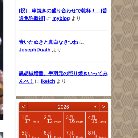
[祝] 串焼きの盛り合わせで乾杯！ [普
通免許取得]
に
myblog
より
青いたぬきと真白なきつね
に
JosephDuath
より
黒胡椒増量、手羽元の照り焼きいってみ
んべ！
に
iketch
より
<
>
2026
▼
4月
4月
4月
4月
1月
2月
3月
4月
17
25
32
14
17
12
16
15
Posts
Posts
Posts
Posts
Posts
Posts
Posts
Posts
8月
8月
8月
8月
5月
6月
7月
8月
18
31
41
4
17
16
17
3
Posts
Posts
Posts
Posts
Posts
Posts
Posts
Posts