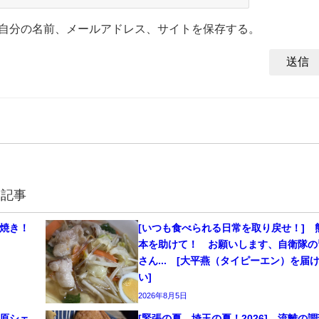
自分の名前、メールアドレス、サイトを保存する。
連記事
島焼き！
[いつも食べられる日常を取り戻せ！] 
本を助けて！ お願いします、自衛隊の
さん... [大平燕（タイピーエン）を届
い]
2026年8月5日
笠原シェ
[緊張の夏、埼玉の夏！2026] 流離の調