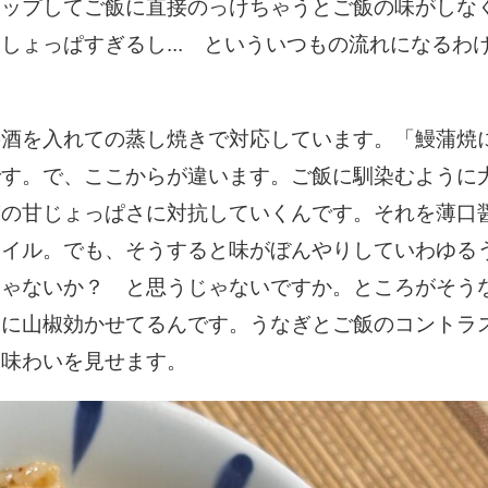
アップしてご飯に直接のっけちゃうとご飯の味がしな
9月
9月
9月
9月
10月
10月
10月
10月
11月
11月
11月
11月
しょっぱすぎるし... といういつもの流れになるわ
16
24
29
33
10
19
26
33
15
25
18
40
Posts
Posts
Posts
Posts
Posts
Posts
Posts
Posts
Posts
Posts
Posts
Posts
の酒を入れての蒸し焼きで対応しています。「鰻蒲焼
です。で、ここからが違います。ご飯に馴染むように
ぎの甘じょっぱさに対抗していくんです。それを薄口
タイル。でも、そうすると味がぼんやりしていわゆる
じゃないか？ と思うじゃないですか。ところがそう
味に山椒効かせてるんです。うなぎとご飯のコントラ
な味わいを見せます。