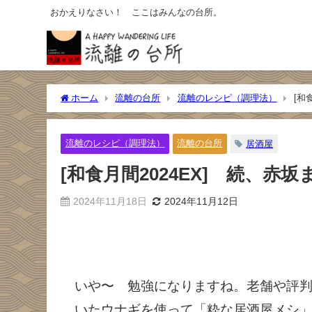
おかえりなさい！ ここはみんなの台所。
ホーム
流離の台所
流離のレシピ（調理法）
[和
流離のレシピ（調理法）
流離の台所
居酒屋
[和食月間2024EX] 続、赤坂まる
2024年11月18日
2024年11月12日
いや〜 勉強になりますね。老舗や評
いたウナギを使って「粋な居酒屋メシ