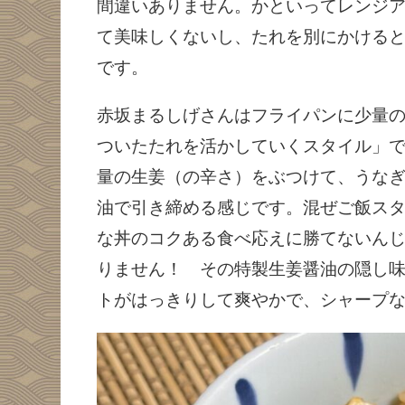
間違いありません。かといってレンジ
て美味しくないし、たれを別にかけると
です。
赤坂まるしげさんはフライパンに少量
ついたたれを活かしていくスタイル」
量の生姜（の辛さ）をぶつけて、うな
油で引き締める感じです。混ぜご飯ス
な丼のコクある食べ応えに勝てないん
りません！ その特製生姜醤油の隠し
トがはっきりして爽やかで、シャープ