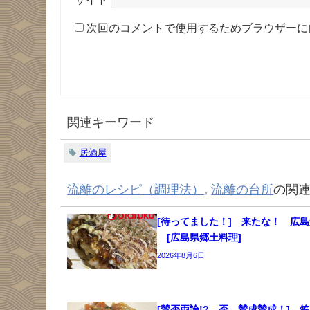
次回のコメントで使用するためブラウザーに
関連キーワード
居酒屋
流離のレシピ（調理法）
,
流離の台所
の関
[待ってました！] 来たな！ 広
[広島県郷土料理]
2026年8月6日
[賛否両論!? 否、賛成賛成！] 