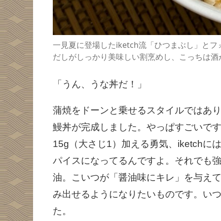
一見夏に登場したiketch流「ひつまぶし」
だしがしっかり美味しい割烹めし、こっちは酒
「うん、うな丼だ！」
蒲焼をドーンと乗せるスタイルではあ
鰻丼が完成しました。やっぱすごいです
15g（大さじ1）加える勇気、iketc
パイスになってるんですよ。それでも
油。こいつが「醤油味にキレ」を与え
み出せるようになりたいものです。い
た。