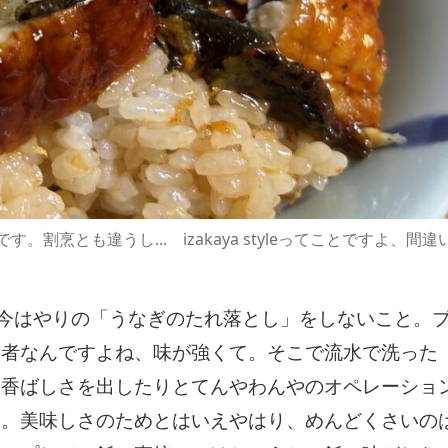
烹とも違うし... izakaya styleってことですよ、間違
、昨今はやりの「うなぎのたれ落とし」をしないこと。
曲者なんですよね、味が強くて。そこで流水で洗った
1月
1月
1月
1月
2月
2月
2月
2月
3月
3月
3月
3月
、香ばしさを出したりとてんやわんやのオペレーショ
21
26
30
0
21
23
30
0
24
21
32
0
Posts
Posts
Posts
Posts
Posts
Posts
Posts
Posts
Posts
Posts
Posts
Posts
す。美味しさのためとはいえやはり、めんどくさいの
5月
5月
5月
5月
6月
6月
6月
6月
7月
7月
7月
7月
18
28
66
5
15
23
60
3
16
25
58
1
Posts
Posts
Posts
Posts
Posts
Posts
Posts
Posts
Posts
Posts
Posts
Post