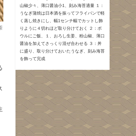
山椒少々、薄口醤油小1、刻み海苔適量 １：
うなぎ蒲焼は日本酒を振ってフライパンで軽
く蒸し焼きにし、幅1センチ幅でカットし飾
茶
りように４切れほど取り分けておく ２：ボ
ウルにご飯、１、おろし生姜、粉山椒、薄口
醤油を加えてさっくり混ぜ合わせる ３：丼
に盛り、取り分けておいたうなぎ、刻み海苔
を飾って完成
る
ス
生