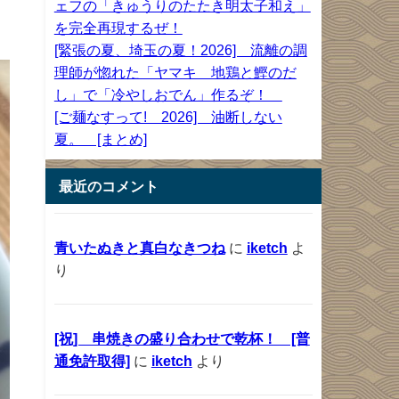
ェフの「きゅうりのたたき明太子和え」
を完全再現するぜ！
[緊張の夏、埼玉の夏！2026] 流離の調
理師が惚れた「ヤマキ 地鶏と鰹のだ
し」で「冷やしおでん」作るぞ！
[ご麺なすって! 2026] 油断しない
夏。 [まとめ]
最近のコメント
青いたぬきと真白なきつね
に
iketch
よ
り
[祝] 串焼きの盛り合わせで乾杯！ [普
通免許取得]
に
iketch
より