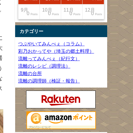
く
12月
12月
12月
12月
9月
10月
11月
12月
け
13
22
27
33
0
0
0
0
Posts
Posts
Posts
Posts
Posts
Posts
Posts
Posts
カテゴリー
に
つぶやいてみんべぇ（コラム）
大
彩乃おかってや（埼玉の郷土料理）
醤
流離ってみんべぇ（紀行文）
流離のレシピ（調理法）
う
流離の台所
な
流離の調理師（検証・報告）
ス