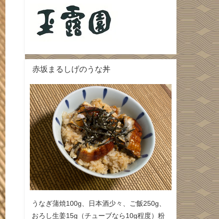
赤坂まるしげのうな丼
うなぎ蒲焼100g、日本酒少々、ご飯250g、
おろし生姜15g（チューブなら10g程度）粉