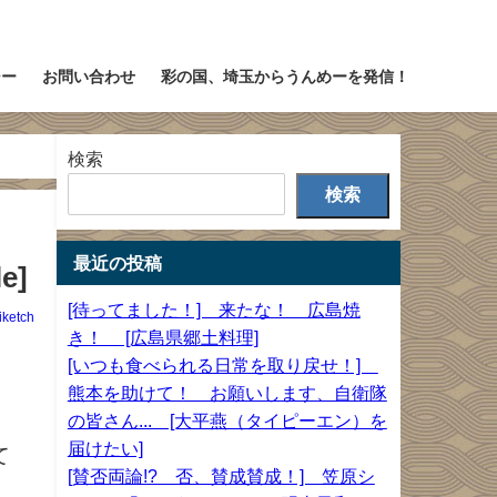
シー
お問い合わせ
彩の国、埼玉からうんめーを発信！
検索
検索
最近の投稿
e]
[待ってました！] 来たな！ 広島焼
iketch
き！ [広島県郷土料理]
[いつも食べられる日常を取り戻せ！]
熊本を助けて！ お願いします、自衛隊
の皆さん... [大平燕（タイピーエン）を
届けたい]
て
[賛否両論!? 否、賛成賛成！] 笠原シ