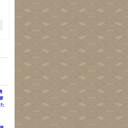
熊
皆
けた
理