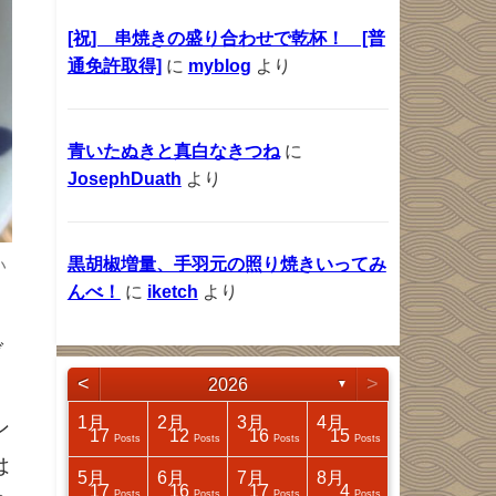
[祝] 串焼きの盛り合わせで乾杯！ [普
通免許取得]
に
myblog
より
青いたぬきと真白なきつね
に
JosephDuath
より
い
黒胡椒増量、手羽元の照り焼きいってみ
んべ！
に
iketch
より
ブ
<
>
2026
▼
4月
4月
4月
4月
1月
2月
3月
4月
ン
17
25
32
14
17
12
16
15
Posts
Posts
Posts
Posts
Posts
Posts
Posts
Posts
は
8月
8月
8月
8月
5月
6月
7月
8月
18
31
41
4
17
16
17
4
Posts
Posts
Posts
Posts
Posts
Posts
Posts
Posts