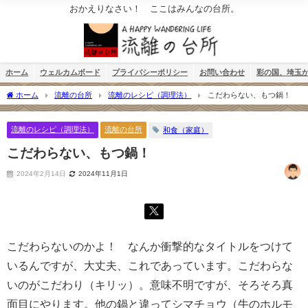
おかえりなさい！ ここはみんなの台所。
ホーム
ウェルカムボード
プライバシーポリシー
お問い合わせ
彩の国、埼玉
ホーム
流離の台所
流離のレシピ（調理法）
こだわらない、もつ鍋！
流離のレシピ（調理法）
流離の台所
和食（家庭）
こだわらない、もつ鍋！
2024年2月14日
2024年11月1日
こだわらないのかよ！ なんか衝撃的なタイトルをつけて
いるんですが、大丈夫、これであっています。こだわらな
いのがこだわり（キリッ）。意味不明ですが、そろそろ真
面目にやります。他の鍋と違ってシマチョウ（牛のホルモ