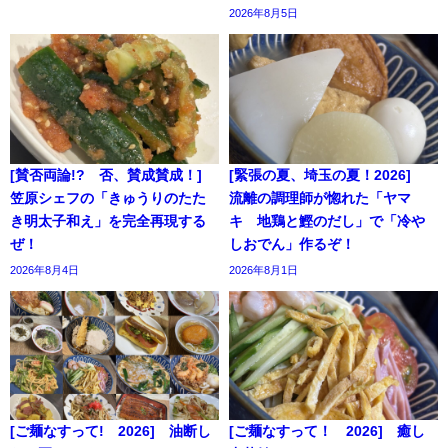
2026年8月5日
[賛否両論!? 否、賛成賛成！]
[緊張の夏、埼玉の夏！2026]
笠原シェフの「きゅうりのたた
流離の調理師が惚れた「ヤマ
き明太子和え」を完全再現する
キ 地鶏と鰹のだし」で「冷や
ぜ！
しおでん」作るぞ！
2026年8月4日
2026年8月1日
[ご麺なすって! 2026] 油断し
[ご麺なすって！ 2026] 癒し