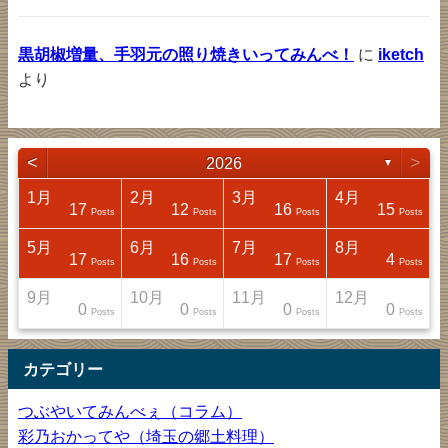
黒胡椒増量、手羽元の照り焼きいってみんべ！
に
iketch
より
<
>
2026
▼
1月
2月
3月
4月
17
12
16
15
sts
sts
sts
sts
Posts
Posts
Posts
Posts
5月
6月
7月
8月
17
16
17
4
sts
sts
sts
sts
Posts
Posts
Posts
Posts
9月
10月
11月
12月
0
0
0
0
sts
sts
sts
sts
Posts
Posts
Posts
Posts
カテゴリー
つぶやいてみんべぇ（コラム）
彩乃おかってや（埼玉の郷土料理）