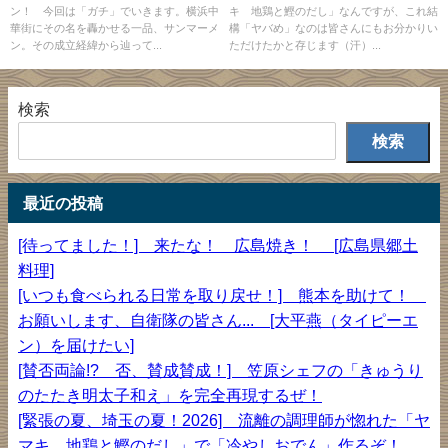
ン！ 今回は「ガチ」でいきます。横浜中
キ 地鶏と鰹のだし」なんですが、これ結
子（マーボチェズ）」！
華街にその名を轟かせる一品、サンマーメ
構「ヤバめ」なのは皆さんにもお分かりい
ン。その成立経緯から辿って...
ただけたかと存じます（汗）...
検索
検索
最近の投稿
[待ってました！] 来たな！ 広島焼き！ [広島県郷土
料理]
[いつも食べられる日常を取り戻せ！] 熊本を助けて！
お願いします、自衛隊の皆さん... [大平燕（タイピーエ
ン）を届けたい]
[賛否両論!? 否、賛成賛成！] 笠原シェフの「きゅうり
のたたき明太子和え」を完全再現するぜ！
[緊張の夏、埼玉の夏！2026] 流離の調理師が惚れた「ヤ
マキ 地鶏と鰹のだし」で「冷やしおでん」作るぞ！