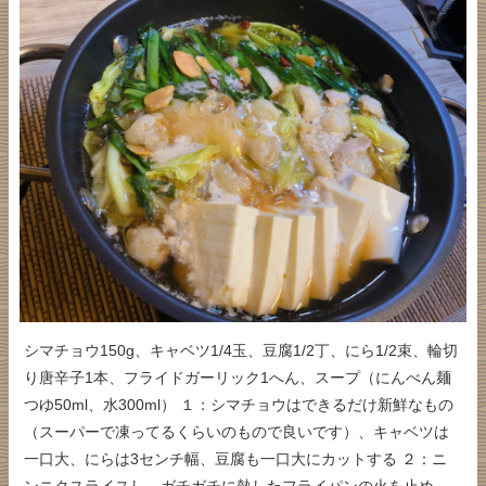
シマチョウ150g、キャベツ1/4玉、豆腐1/2丁、にら1/2束、輪切
り唐辛子1本、フライドガーリック1へん、スープ（にんべん麺
つゆ50ml、水300ml） １：シマチョウはできるだけ新鮮なもの
（スーパーで凍ってるくらいのもので良いです）、キャベツは
一口大、にらは3センチ幅、豆腐も一口大にカットする ２：ニ