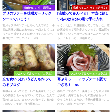
流離のレシピ（調理法）
流離ってみんべぇ（紀行文）
ブリのソテーを味噌ガーリック
[流離ってみんべぇ] 本当に欲し
ソースでいこう！
いものは自分の足で手に入れ
ろ！ 弓削多醤油リターン
前月もブリのソテーはやったんですが、今
そういえば、川越散策ってしてないな。確
回は美味い酒に合わせたい一品としてちょ
か裏道使って弓削多さんいって、醤油買っ
ズ！ 暑い川越が熱い！ [ご無
っとコク旨テイストに仕上げてみました。
て帰っていくパターンがほとんどだったか
沙汰してました]
名付けて「ブリのソテー（味...
ら。「ちょっと、川越観光し...
つぶやいてみんべぇ（コラム）
つぶやいてみんべぇ（コラム）
立ち食いっぽいうどんも作って
寒ぶりっ！ アップデート版で
みるブログ
ござる！ re.
製麺からやってると「いつも美味しいうど
赤札ついてるのに、美味しそうな大分ぶり
んや蕎麦が食べられていいですね」なんて
がある。先輩にもらった知恵があるっ！
言われました。まぁいつも食べているわけ
やってみましょうか、情熱の薔薇造り。こ
ではないですが、食べ慣れし...
れでいっぱいやるだけ、ただ...