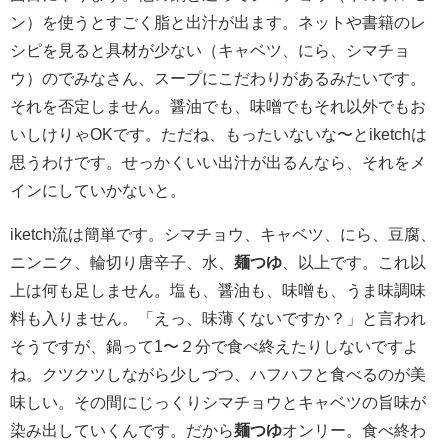
ン）を使うとすごく脂と出汁が出ます。ネットや書籍のレ
シピを見ると具材が少ない（キャベツ、にら、シマチョ
ウ）のでみなさん、スープにこだわりがあるみたいです。
それを否定しません。醤油でも、味噌でもそれ以外でもお
いしけりゃOKです。ただね、もったいないな〜とiketchは
思うわけです。せっかくいい出汁が出るんなら、それをメ
インにしていかないと。
iketch流は簡単です。シマチョウ、キャベツ、にら、豆腐、
ニンニク、輪切り唐辛子、水、
麺つゆ
、以上です。これ以
上は何も足しません。塩も、醤油も、味噌も、うま味調味
料も入りません。「えっ、味薄くないですか？」と言われ
そうですが、鍋って1〜２分で食べ終えたりしないですよ
ね。クツクツしながら少しづつ、ハフハフと食べるのが美
味しい。その間にじっくりシマチョウとキャベツの旨味が
染み出していくんです。だから
麺つゆ
オンリー。食べ終わ