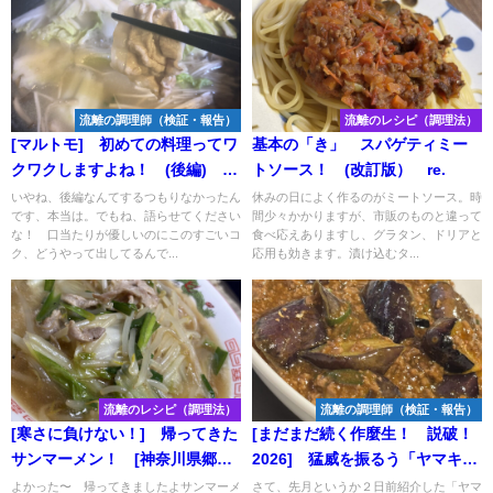
流離の調理師（検証・報告）
流離のレシピ（調理法）
[マルトモ] 初めての料理ってワ
基本の「き」 スパゲティミー
クワクしますよね！ (後編)
トソース！ (改訂版） re.
[韓国風しゃぶしゃぶつゆ]
いやね、後編なんてするつもりなかったん
休みの日によく作るのがミートソース。時
です、本当は。でもね、語らせてください
間少々かかりますが、市販のものと違って
な！ 口当たりが優しいのにこのすごいコ
食べ応えありますし、グラタン、ドリアと
ク、どうやって出してるんで...
応用も効きます。漬け込むタ...
流離のレシピ（調理法）
流離の調理師（検証・報告）
[寒さに負けない！] 帰ってきた
[まだまだ続く作麼生！ 説破！
サンマーメン！ [神奈川県郷土
2026] 猛威を振るう「ヤマキ地
料理]
鶏と鰹のだし」で作る「麻婆茄
よかった〜 帰ってきましたよサンマーメ
さて、先月というか２日前紹介した「ヤマ