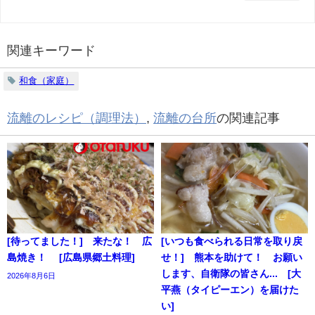
関連キーワード
和食（家庭）
流離のレシピ（調理法）
,
流離の台所
の関連記事
[待ってました！] 来たな！ 広
[いつも食べられる日常を取り戻
島焼き！ [広島県郷土料理]
せ！] 熊本を助けて！ お願い
します、自衛隊の皆さん... [大
2026年8月6日
平燕（タイピーエン）を届けた
い]