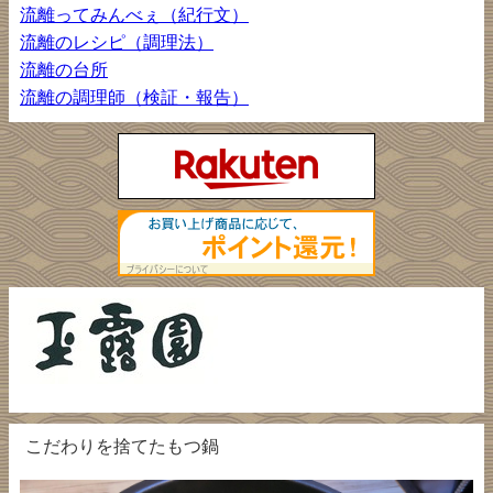
流離ってみんべぇ（紀行文）
流離のレシピ（調理法）
流離の台所
流離の調理師（検証・報告）
こだわりを捨てたもつ鍋