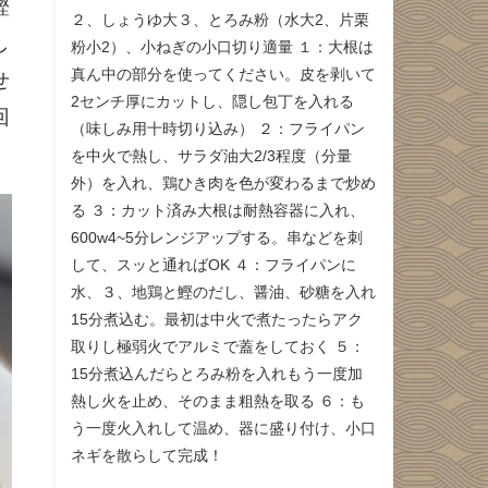
鰹
２、しょうゆ大３、とろみ粉（水大2、片栗
し
粉小2）、小ねぎの小口切り適量 １：大根は
真ん中の部分を使ってください。皮を剥いて
せ
2センチ厚にカットし、隠し包丁を入れる
回
（味しみ用十時切り込み） ２：フライパン
を中火で熱し、サラダ油大2/3程度（分量
外）を入れ、鶏ひき肉を色が変わるまで炒め
る ３：カット済み大根は耐熱容器に入れ、
600w4~5分レンジアップする。串などを刺
して、スッと通ればOK ４：フライパンに
水、３、地鶏と鰹のだし、醤油、砂糖を入れ
15分煮込む。最初は中火で煮たったらアク
取りし極弱火でアルミで蓋をしておく ５：
15分煮込んだらとろみ粉を入れもう一度加
熱し火を止め、そのまま粗熱を取る ６：も
う一度火入れして温め、器に盛り付け、小口
ネギを散らして完成！