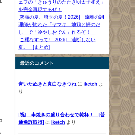
な
ェフの「きゅうりのたたき明太子和え」
を完全再現するぜ！
[緊張の夏、埼玉の夏！2026] 流離の調
理師が惚れた「ヤマキ 地鶏と鰹のだ
し」で「冷やしおでん」作るぞ！
[ご麺なすって! 2026] 油断しない
夏。 [まとめ]
最近のコメント
青いたぬきと真白なきつね
に
iketch
よ
り
。
[祝] 串焼きの盛り合わせで乾杯！ [普
中
通免許取得]
に
iketch
より
ん