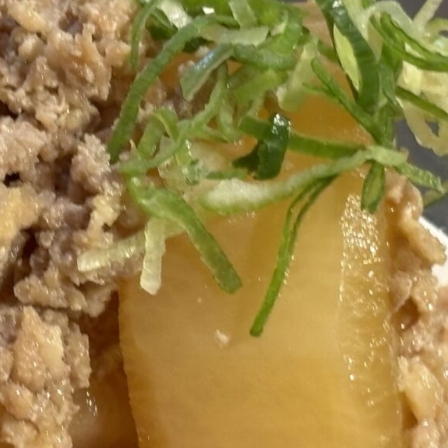
9月
9月
9月
9月
10月
10月
10月
10月
11月
11月
11月
11月
16
24
29
33
10
19
26
33
15
25
18
40
Posts
Posts
Posts
Posts
Posts
Posts
Posts
Posts
Posts
Posts
Posts
Posts