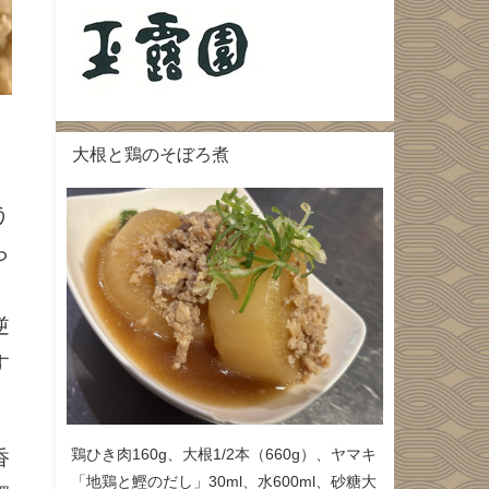
大根と鶏のそぼろ煮
う
ら
逆
す
鶏ひき肉160g、大根1/2本（660g）、ヤマキ
香
「地鶏と鰹のだし」30ml、水600ml、砂糖大