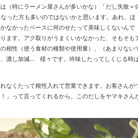
ては（特にラーメン屋さんが多いかな）「だし失敗＝
になった方も多いのではないかと思います。あれ、ほ
いかなかったベースに何のせたって美味しくないんで
あります。アク取りがうまくいかなかった、そもそも
材の相性（使う食材の種類や使用量）、（あまりない
、漉し加減... 様々です。吟味したってしくじる時
取れなくたって根性入れて営業できます。お客さんが
た！」って言ってくれるから。このだしをヤマキさん
1月
1月
1月
1月
2月
2月
2月
2月
3月
3月
3月
3月
21
26
30
0
21
23
30
0
24
21
32
0
Posts
Posts
Posts
Posts
Posts
Posts
Posts
Posts
Posts
Posts
Posts
Posts
5月
5月
5月
5月
6月
6月
6月
6月
7月
7月
7月
7月
18
28
66
5
15
23
60
3
16
25
58
1
Posts
Posts
Posts
Posts
Posts
Posts
Posts
Posts
Posts
Posts
Posts
Post