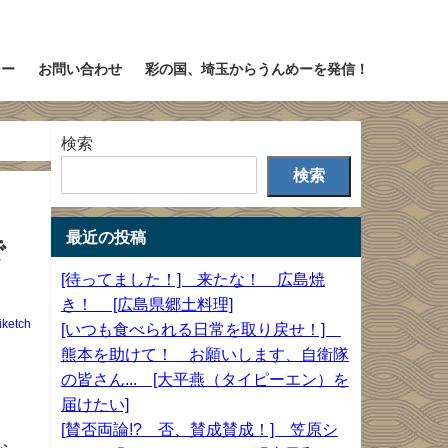
シー
お問い合わせ
彩の国、埼玉からうんめーを発信！
検索
検索
最近の投稿
で
[待ってました！] 来たな！ 広島焼
き！ [広島県郷土料理]
iketch
[いつも食べられる日常を取り戻せ！]
熊本を助けて！ お願いします、自衛隊
の皆さん... [大平燕（タイピーエン）を
届けたい]
[賛否両論!? 否、賛成賛成！] 笠原シ