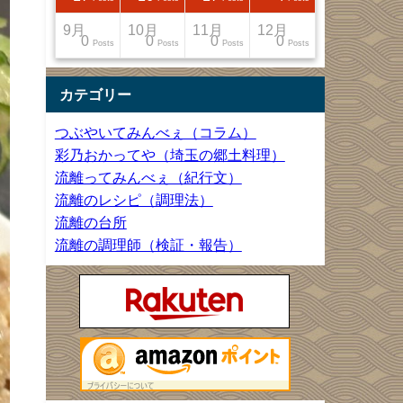
12月
12月
12月
12月
9月
10月
11月
12月
13
22
27
33
0
0
0
0
Posts
Posts
Posts
Posts
Posts
Posts
Posts
Posts
カテゴリー
つぶやいてみんべぇ（コラム）
彩乃おかってや（埼玉の郷土料理）
流離ってみんべぇ（紀行文）
流離のレシピ（調理法）
流離の台所
流離の調理師（検証・報告）