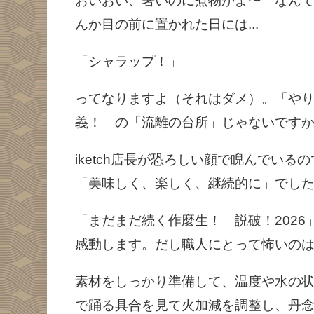
おいおい、暑いのに煮物かよ〜 なん
んか目の前に置かれた日には...
「シャラップ！」
ってなりますよ（それはダメ）。「や
義！」の「流離の台所」じゃないです
iketch店長が恐ろしい顔で睨んでい
「美味しく、楽しく、継続的に」でし
「まだまだ続く作麼生！ 説破！202
感動します。だし職人にとって怖いのは
素材をしっかり準備して、温度や水の
で踊る具合を見て火加減を調整し、丹念