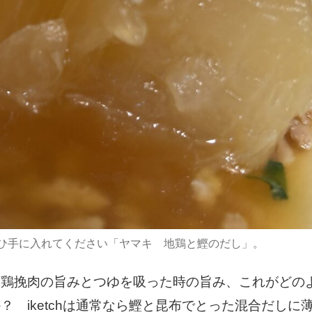
ひ手に入れてください「ヤマキ 地鶏と鰹のだし」。
、鶏挽肉の旨みとつゆを吸った時の旨み、これがどの
 iketchは通常なら鰹と昆布でとった混合だしに