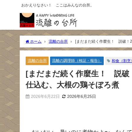
おかえりなさい！ ここはみんなの台所。
ホーム
流離の台所
[まだまだ続く作麼生！ 説破！2
流離の台所
流離の調理師（検証・報告）
和食（割烹
[まだまだ続く作麼生！ 説破！
仕込む、大根の鶏そぼろ煮
2026年6月22日
2026年6月25日