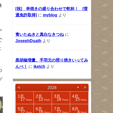
休
[祝] 串焼きの盛り合わせで乾杯！ [普
通免許取得]
に
myblog
より
ア
青いたぬきと真白なきつね
に
で
JosephDuath
より
は
黒胡椒増量、手羽元の照り焼きいってみ
んべ！
に
iketch
より
つ
が
<
>
2026
▼
4月
4月
4月
4月
1月
2月
3月
4月
17
25
32
14
17
12
16
15
Posts
Posts
Posts
Posts
Posts
Posts
Posts
Posts
8月
8月
8月
8月
5月
6月
7月
8月
18
31
41
4
17
16
17
4
Posts
Posts
Posts
Posts
Posts
Posts
Posts
Posts