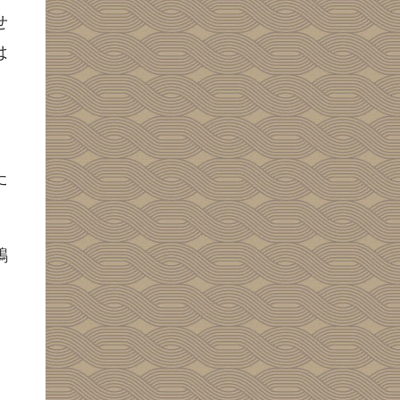
せ
は
た
鶏