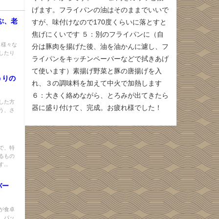
げます。フライパンの油はそのままでいいで
学ぶ、老
すが、味付けなので170度くらいに落とすと
焦げにくいです ５：別のフライパンに（自
、様々な
分は豚肉を揚げた後、油を油かんに濾し、フ
したり
ライパンをキッチンペーパーなどで拭きあげ
て使います）素揚げ野菜と豚の唐揚げを入
うりの
れ、３の調味料を加えて中火で加熱します
６：大きく絡めながら、とろみが出てきたら
した方
器に盛り付けて、完成。お疲れ様でした！
う、さ
で、特
るもの
..
バー
が食卓
 パッ