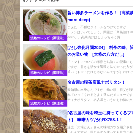
旨い博多ラーメンを作る！（高菜
more deep)
まぁた、不穏なタイトルをつけてますが...
ーメンはいいでしょう。問題は「高菜漬け mo
deep」。高菜漬けはしょっちゅう買...
流離のレシピ（調理法）
[だし強化月間2024] 料亭の味、
のお吸い物 [大将の八方だし]
「トマトについての考察と結論」の記事にも
ですが、甘さを活かす調理方法でやった方が
旨い（トマトだけじゃないんですが）わけです
流離のレシピ（調理法）
名古屋の喫茶店風ナポリタン！
愛知県の出身なんですが、幼い頃、祖父が喫
れていってくれるとよく選んだメニューです
ティナポリタン。名古屋というのも独特の文化
流離のレシピ（調理法）
[名古屋の味を埼玉に持ってくるプ
ト] 味噌カツだれRX758-1！
過去「矢場とん」さんの味噌カツを紹介させ
いたんですが、同じものを作っても仕方があ