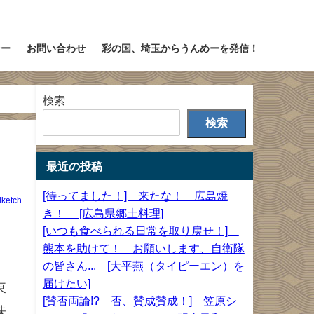
シー
お問い合わせ
彩の国、埼玉からうんめーを発信！
検索
検索
最近の投稿
[待ってました！] 来たな！ 広島焼
iketch
き！ [広島県郷土料理]
[いつも食べられる日常を取り戻せ！]
熊本を助けて！ お願いします、自衛隊
の皆さん... [大平燕（タイピーエン）を
届けたい]
東
[賛否両論!? 否、賛成賛成！] 笠原シ
味