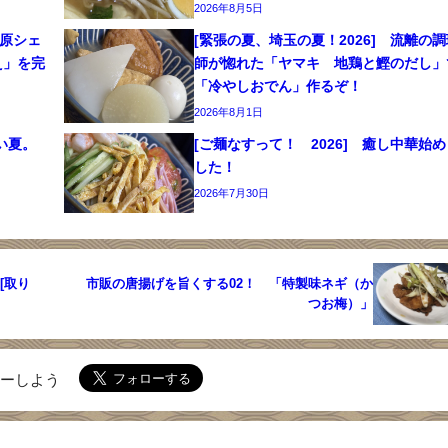
2026年8月5日
笠原シェ
[緊張の夏、埼玉の夏！2026] 流離の調
え」を完
師が惚れた「ヤマキ 地鶏と鰹のだし」
「冷やしおでん」作るぞ！
2026年8月1日
しない夏。
[ご麺なすって！ 2026] 癒し中華始め
した！
2026年7月30日
[取り
市販の唐揚げを旨くする02！ 「特製味ネギ（か
つお梅）」
ローしよう