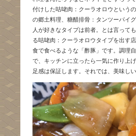
付けした咕咾肉：クーラオロウという
の郷土料理、糖醋排骨：タンツーパイ
人が好きなタイプは前者。とは言って
る咕咾肉：クーラオロウタイプを出す
食で食べるような「酢豚」です。調理
で、キッチンに立ったら一気に作り上
足感は保証します。それでは、美味し