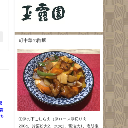
町中華の酢豚
熊
皆
けた
①豚の下ごしらえ（豚ロース厚切り肉
200g、片栗粉大2、水大1、醤油大1、塩胡椒