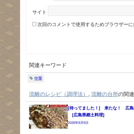
サイト
次回のコメントで使用するためブラウザーに
関連キーワード
中華
流離のレシピ（調理法）
,
流離の台所
の関
[待ってました！] 来たな！ 広
[広島県郷土料理]
2026年8月6日