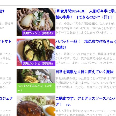
漬け
[和食月間2024EX] 人形町今半に
舗の牛丼！ [できるのか!?（汗）]
 ま、博多ラ
さて、今回の「和食月間2024EX」なんですが
re
旨いものを飯に乗っけたり、飯にあうおかずに
をテーマにお届けしようと思っています。...
流離のレシピ（調理法）
旨トマト
パパッと一品！ 塩昆布で作るきゅ
浅漬け
書いたん
もう、最初にいっておきますが、塩昆布は常備
トマトは
がいいです。では、次の記事でお会いしましょ
。...
ようなら... また、このパターンですみませ...
流離のレシピ（調理法）
日常を素敵な１日に変えていく魔法
茶店に連
飲食店勤務が長かった自分にとって外食は日常
、スパゲ
別感はほとんどありませんでした。いつも食べ
つぶやいてみんべぇ（コラ
が...
はプロの料理。だから、外食こそが日常なんです.
ム）
ロジェク
ご馳走です。デミグラスソースハン
グ！ re.
ていただ
大人も子供も夢中にさせるハンバーグ。こいつ
りません
に出てきた時の高揚感って何なんでしょうか？