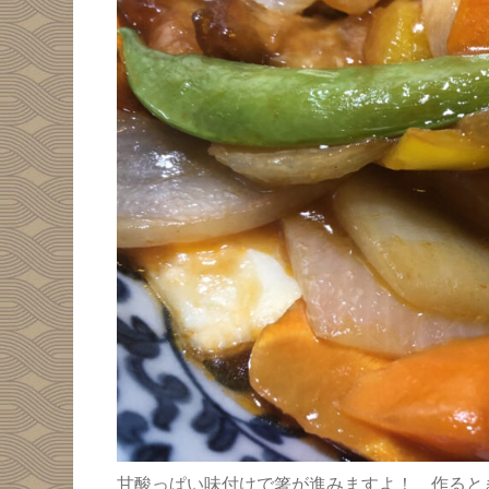
甘酸っぱい味付けで箸が進みますよ！ 作ると