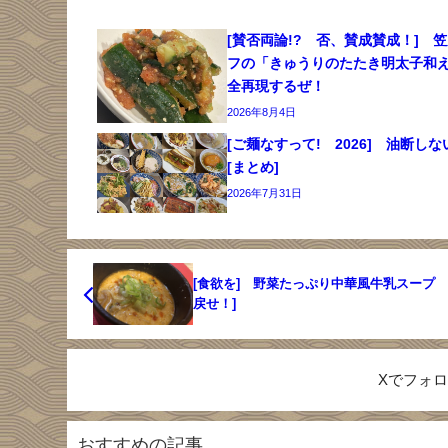
[賛否両論!? 否、賛成賛成！] 
フの「きゅうりのたたき明太子和
全再現するぜ！
2026年8月4日
[ご麺なすって! 2026] 油断
[まとめ]
2026年7月31日
[食欲を] 野菜たっぷり中華風牛乳スープ 
戻せ！]
Xでフォ
おすすめの記事