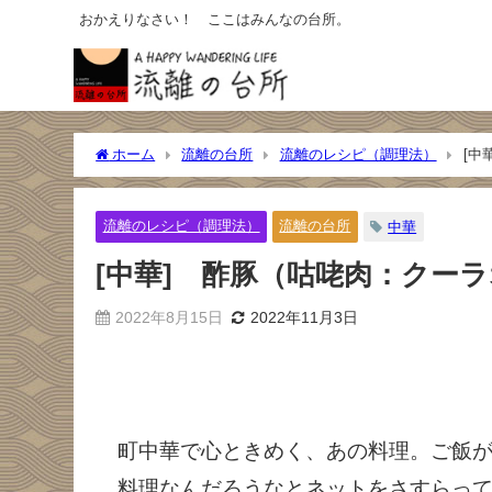
おかえりなさい！ ここはみんなの台所。
ホーム
流離の台所
流離のレシピ（調理法）
[中
流離のレシピ（調理法）
流離の台所
中華
[中華] 酢豚（咕咾肉：クーラ
2022年8月15日
2022年11月3日
町中華で心ときめく、あの料理。ご飯
料理なんだろうなとネットをさすらっ