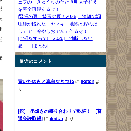
ェフの「きゅうりのたたき明太子和え」
部
を完全再現するぜ！
[緊張の夏、埼玉の夏！2026] 流離の調
米
理師が惚れた「ヤマキ 地鶏と鰹のだ
ゆ
し」で「冷やしおでん」作るぞ！
定
[ご麺なすって! 2026] 油断しない
夏。 [まとめ]
満
最近のコメント
青いたぬきと真白なきつね
に
iketch
よ
り
[祝] 串焼きの盛り合わせで乾杯！ [普
通免許取得]
に
iketch
より