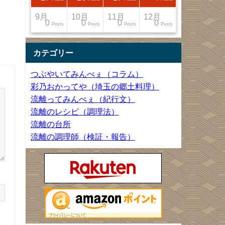
12月
12月
12月
12月
9月
10月
11月
12月
13
22
27
33
0
0
0
0
Posts
Posts
Posts
Posts
Posts
Posts
Posts
Posts
カテゴリー
つぶやいてみんべぇ（コラム）
彩乃おかってや（埼玉の郷土料理）
流離ってみんべぇ（紀行文）
流離のレシピ（調理法）
流離の台所
流離の調理師（検証・報告）