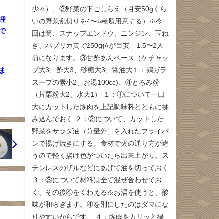
少々）、②野菜の下ごしらえ（目安50gくら
理
いの野菜乱切りを4〜5種類用意する）※今
で
回は筍、スナップエンドウ、ニンジン、玉ね
ぎ、パプリカ黄で250g位が目安、1.5〜2人
前になります。③甘酢あんベース（ケチャッ
プ大3、酢大3、砂糖大3、醤油大１：鶏ガラ
ま
スープの素小2、お湯100cc)、④とろみ粉
（片栗粉大2、水大1） １：①について一口
大にカットした豚肉を上記調味料とともに揉
み込んでおく ２：②について、カットした
野菜をサラダ油（分量外）を入れたフライパ
ンで揚げ焼きにする。食材で火の通り方が違
うので軽く揚げ色がついたら出来上がり。ス
テンレスのザルなどにあげて油を切っておく
３：③について材料は全て混ぜ合わせてお
く、その後④をくわえる※お湯を使うと、酸
味が和らぎます。④を別にしたのはダマにな
りやすいからです。 ４：豚肉をカリッと揚