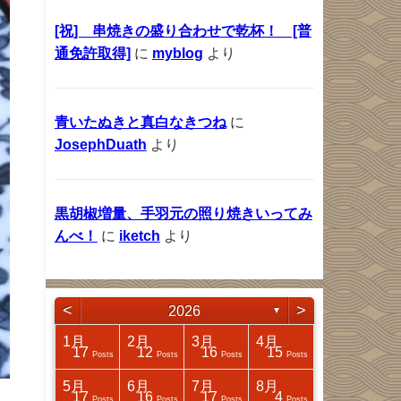
[祝] 串焼きの盛り合わせで乾杯！ [普
通免許取得]
に
myblog
より
青いたぬきと真白なきつね
に
JosephDuath
より
黒胡椒増量、手羽元の照り焼きいってみ
んべ！
に
iketch
より
<
>
2026
▼
4月
4月
4月
4月
1月
2月
3月
4月
17
25
32
14
17
12
16
15
Posts
Posts
Posts
Posts
Posts
Posts
Posts
Posts
8月
8月
8月
8月
5月
6月
7月
8月
18
31
41
4
17
16
17
4
Posts
Posts
Posts
Posts
Posts
Posts
Posts
Posts