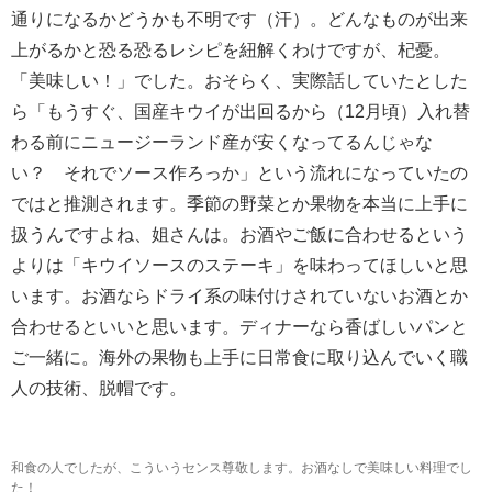
通りになるかどうかも不明です（汗）。どんなものが出来
上がるかと恐る恐るレシピを紐解くわけですが、杞憂。
「美味しい！」でした。おそらく、実際話していたとした
ら「もうすぐ、国産キウイが出回るから（12月頃）入れ替
わる前にニュージーランド産が安くなってるんじゃな
い？ それでソース作ろっか」という流れになっていたの
ではと推測されます。季節の野菜とか果物を本当に上手に
扱うんですよね、姐さんは。お酒やご飯に合わせるという
よりは「キウイソースのステーキ」を味わってほしいと思
います。お酒ならドライ系の味付けされていないお酒とか
合わせるといいと思います。ディナーなら香ばしいパンと
ご一緒に。海外の果物も上手に日常食に取り込んでいく職
人の技術、脱帽です。
和食の人でしたが、こういうセンス尊敬します。お酒なしで美味しい料理でし
た！