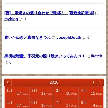
[祝] 串焼きの盛り合わせで乾杯！ [普通免許取得]
に
myblog
より
青いたぬきと真白なきつね
に
JosephDuath
より
黒胡椒増量、手羽元の照り焼きいってみんべ！
に
iketch
より
<
>
2026
▼
1月
2月
3月
4月
17
12
16
15
sts
sts
sts
sts
Posts
Posts
Posts
Posts
5月
6月
7月
8月
17
16
17
4
sts
sts
sts
sts
Posts
Posts
Posts
Posts