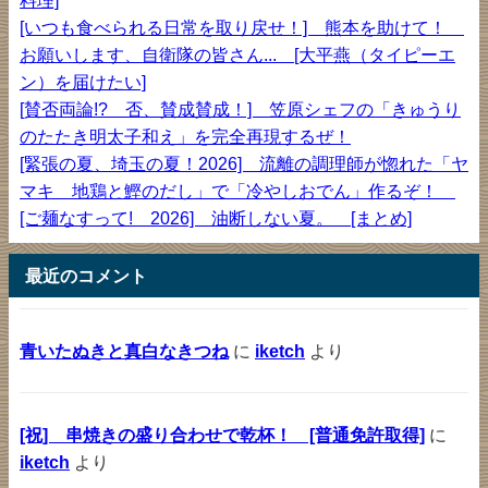
料理]
[いつも食べられる日常を取り戻せ！] 熊本を助けて！
お願いします、自衛隊の皆さん... [大平燕（タイピーエ
ン）を届けたい]
[賛否両論!? 否、賛成賛成！] 笠原シェフの「きゅうり
のたたき明太子和え」を完全再現するぜ！
[緊張の夏、埼玉の夏！2026] 流離の調理師が惚れた「ヤ
マキ 地鶏と鰹のだし」で「冷やしおでん」作るぞ！
[ご麺なすって! 2026] 油断しない夏。 [まとめ]
最近のコメント
青いたぬきと真白なきつね
に
iketch
より
[祝] 串焼きの盛り合わせで乾杯！ [普通免許取得]
に
iketch
より