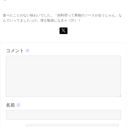
食べたことのない味わいでした。「肉料理って果物のソースが合うじゃん」な
んていってましたっけ。僕も勉強しなきゃ（汗）！
コメント
※
名前
※