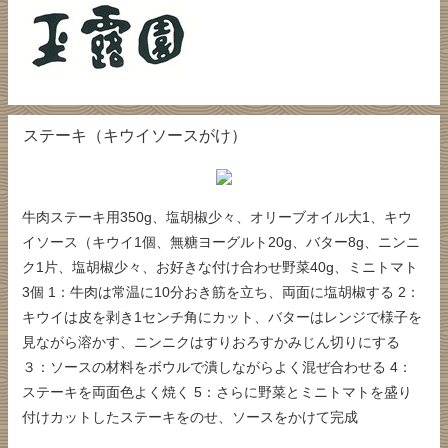
ステーキ（キウイソースがけ）
牛肉ステーキ用350g、塩胡椒少々、オリーブオイル大1、キウ
イソース（キウイ1個、無糖ヨーグルト20g、バター8g、ニンニ
ク1片、塩胡椒少々、お好きな付け合わせ野菜40g、ミニトマト
3個 1：牛肉は常温に10分おき筋を立ち、両面に塩胡椒する 2：
キウイは皮を剥き1センチ角にカット、バターはレンジで様子を
見ながら溶かす、ニンニクはすりおろすかみじん切りにする
３：ソースの材料をボウルで潰しながらよく混ぜ合わせる 4：
ステーキを両面色よく焼く 5：さらに野菜とミニトマトを盛り
付けカットしたステーキをのせ、ソースをかけて完成