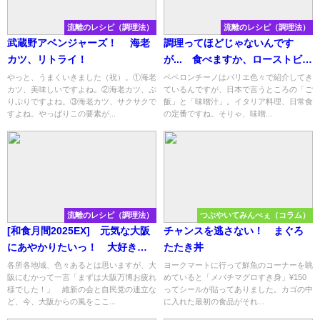
流離のレシピ（調理法）
流離のレシピ（調理法）
武蔵野アベンジャーズ！ 海老
調理ってほどじゃないんです
カツ、リトライ！
が... 食べますか、ローストビー
フとキャベツのペペロンチー
やっと、うまくいきました（祝）。①海老
ペペロンチーノはバリエ色々で紹介してき
カツ、美味しいですよね。②海老カツ、ぷ
ているんですが、日本で言うところの「ご
ノ？
りぷりですよね。③海老カツ、サクサクで
飯」と「味噌汁」。イタリア料理、日常食
すよね。やっぱりこの要素が...
の定番ですね。そりゃ、味噌...
流離のレシピ（調理法）
つぶやいてみんべぇ（コラム）
[和食月間2025EX] 元気な大阪
チャンスを逃さない！ まぐろ
にあやかりたいっ！ 大好きと
たたき丼
んぺい焼き！ [大阪府郷土料理]
各所各地域、色々あるとは思いますが、大
ヨークマートに行って鮮魚のコーナーを眺
阪にむかって一言「まずは大阪万博お疲れ
めていると「メバチマグロすき身」¥150
様でした！」 維新の会と自民党の連立な
ってシールが貼ってありました。カゴの中
ど、今、大阪からの風をここ...
に入れた最初の食品がそれ...