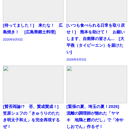
[待ってました！] 来たな！ 広
[いつも食べられる日常を取り戻
島焼き！ [広島県郷土料理]
せ！] 熊本を助けて！ お願い
します、自衛隊の皆さん... [大
2026年8月6日
平燕（タイピーエン）を届けた
い]
2026年8月5日
[賛否両論!? 否、賛成賛成！]
[緊張の夏、埼玉の夏！2026]
笠原シェフの「きゅうりのたた
流離の調理師が惚れた「ヤマ
き明太子和え」を完全再現する
キ 地鶏と鰹のだし」で「冷や
ぜ！
しおでん」作るぞ！