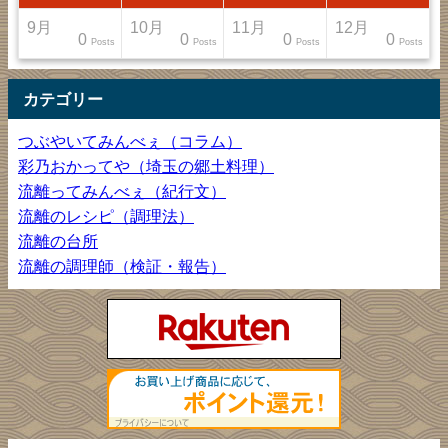
9月
10月
11月
12月
0
0
0
0
sts
sts
sts
sts
Posts
Posts
Posts
Posts
カテゴリー
つぶやいてみんべぇ（コラム）
彩乃おかってや（埼玉の郷土料理）
流離ってみんべぇ（紀行文）
流離のレシピ（調理法）
流離の台所
流離の調理師（検証・報告）