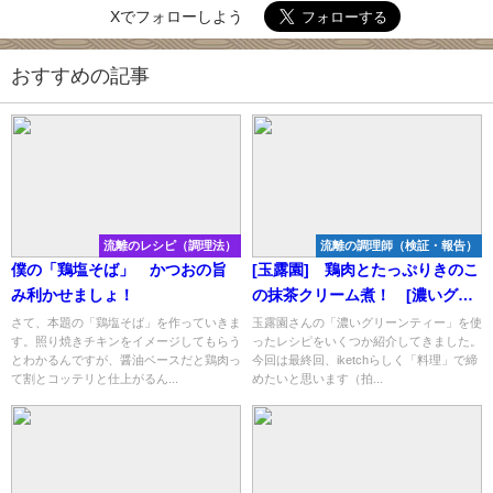
Xでフォローしよう
おすすめの記事
流離のレシピ（調理法）
流離の調理師（検証・報告）
僕の「鶏塩そば」 かつおの旨
[玉露園] 鶏肉とたっぷりきのこ
み利かせましょ！
の抹茶クリーム煮！ [濃いグリ
ーンティーで美味しいのできた
さて、本題の「鶏塩そば」を作っていきま
玉露園さんの「濃いグリーンティー」を使
す。照り焼きチキンをイメージしてもらう
ったレシピをいくつか紹介してきました。
よ！]
とわかるんですが、醤油ベースだと鶏肉っ
今回は最終回、iketchらしく「料理」で締
て割とコッテリと仕上がるん...
めたいと思います（拍...