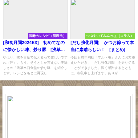
流離のレシピ（調理法）
つぶやいてみんべぇ（コラム）
[和食月間2024EX] 初めてなの
[だし強化月間] かつお節って本
に懐かしい味、炒り豚 [浅草／
当に素晴らしい！ [まとめ]
水口食堂]
やはり、味を言葉で伝えるって難しいです
今回も前年同様「マルトモ」さんにお力添
ね（汗）。もう、そうとしか言えない美味
えいただき、「だし強化月間」を走り切る
しさの「浅草水口食堂の炒り豚」を紹介し
ことができました。深く感謝するととも
ます。レシピをもとに再現し...
に、御礼申し上げます。ありが...
え
っ
今
が
蕗
と