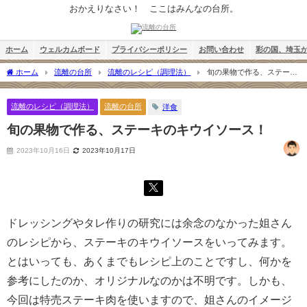
おかえりなさい！ ここはみんなの台所。
ホーム
ウェルカムボード
プライバシーポリシー
お問い合わせ
彩の国、埼玉
ホーム
流離の台所
流離のレシピ（調理法）
旬の果物で作る、ステーキ
のキウイソース！
流離のレシピ（調理法）
流離の台所
洋食
旬の果物で作る、ステーキのキウイソース！
2023年10月16日
2023年10月17日
ドレッシングやタレ作りの研究には余念のなかった姐さん
のレシピから、ステーキのキウイソースをいってみます。
とはいっても、あくまでもレシピ上のことですし、何かを
参考にしたのか、オリジナルなのかは不明です。しかも、
今回は特売ステーキ肉を使いますので、姐さんのイメージ