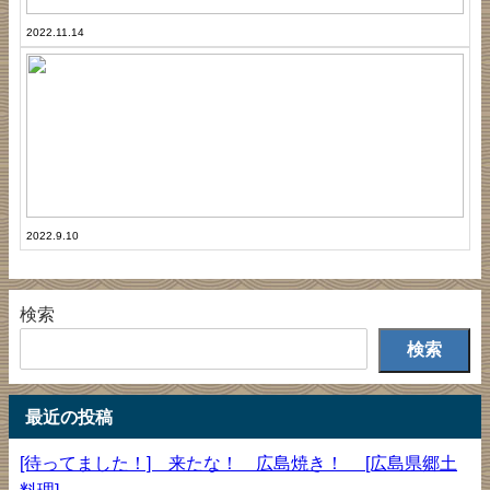
鶏
肉
2022.11.14
の
姐
炒
さ
り
ん
煮
の
「
き
ん
ぴ
ら
2022.9.10
検索
検索
最近の投稿
[待ってました！] 来たな！ 広島焼き！ [広島県郷土