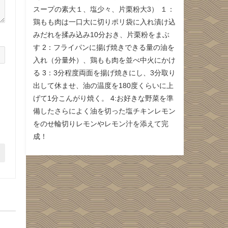
スープの素大１、塩少々、片栗粉大3） １：
鶏もも肉は一口大に切りポリ袋に入れ漬け込
みだれを揉み込み10分おき、片栗粉をまぶ
す 2：フライパンに揚げ焼きできる量の油を
入れ（分量外）、鶏もも肉を並べ中火にかけ
る 3：3分程度両面を揚げ焼きにし、3分取り
出して休ませ、油の温度を180度くらいに上
げて1分こんがり焼く。 4:お好きな野菜を準
備したさらによく油を切った塩チキンレモン
をのせ輪切りレモンやレモン汁を添えて完
成！