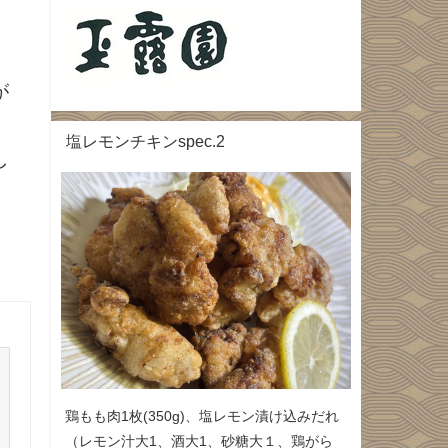
が
塩レモンチキンspec.2
し
鶏もも肉1枚(350g)、塩レモン漬け込みだれ
（レモン汁大1、酒大1、砂糖大１、鶏がら