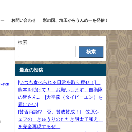
シー
お問い合わせ
彩の国、埼玉からうんめーを発信！
検索
検索
最近の投稿
[いつも食べられる日常を取り戻せ！]
iketch
熊本を助けて！ お願いします、自衛隊
の皆さん... [大平燕（タイピーエン）を
届けたい]
[賛否両論!? 否、賛成賛成！] 笠原シ
ェフの「きゅうりのたたき明太子和え」
h
を完全再現するぜ！
し