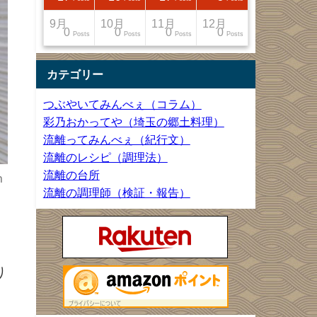
12月
12月
12月
12月
9月
10月
11月
12月
13
22
27
33
0
0
0
0
Posts
Posts
Posts
Posts
Posts
Posts
Posts
Posts
カテゴリー
つぶやいてみんべぇ（コラム）
彩乃おかってや（埼玉の郷土料理）
流離ってみんべぇ（紀行文）
流離のレシピ（調理法）
流離の台所
h
流離の調理師（検証・報告）
り