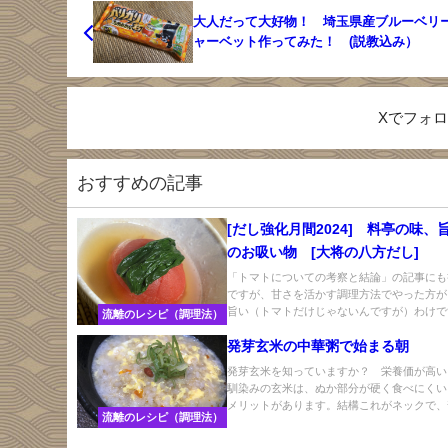
大人だって大好物！ 埼玉県産ブルーベリ
ャーベット作ってみた！ (説教込み）
Xでフォ
おすすめの記事
[だし強化月間2024] 料亭の味、
のお吸い物 [大将の八方だし]
「トマトについての考察と結論」の記事にも
ですが、甘さを活かす調理方法でやった方が
旨い（トマトだけじゃないんですが）わけです
流離のレシピ（調理法）
発芽玄米の中華粥で始まる朝
発芽玄米を知っていますか？ 栄養価が高い
馴染みの玄米は、ぬか部分が硬く食べにくい
メリットがあります。結構これがネックで、普
流離のレシピ（調理法）