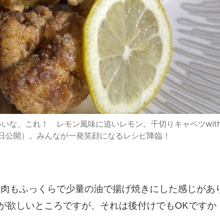
9月
9月
9月
9月
10月
10月
10月
10月
11月
11月
11月
11月
16
24
29
33
10
19
26
33
15
25
18
40
Posts
Posts
Posts
Posts
Posts
Posts
Posts
Posts
Posts
Posts
Posts
Posts
いな、これ！ レモン風味に追いレモン。千切りキャベツwit
日公開）。みんなが一発笑顔になるレシピ降臨！
。肉もふっくらで少量の油で揚げ焼きにした感じがあ
辛味が欲しいところですが、それは後付けでもOKですか