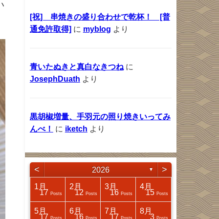
い
[祝] 串焼きの盛り合わせで乾杯！ [普
通免許取得]
に
myblog
より
青いたぬきと真白なきつね
に
JosephDuath
より
黒胡椒増量、手羽元の照り焼きいってみ
んべ！
に
iketch
より
<
>
2026
▼
4月
4月
4月
4月
1月
2月
3月
4月
17
25
32
14
17
12
16
15
Posts
Posts
Posts
Posts
Posts
Posts
Posts
Posts
8月
8月
8月
8月
5月
6月
7月
8月
18
31
41
4
17
16
17
3
Posts
Posts
Posts
Posts
Posts
Posts
Posts
Posts