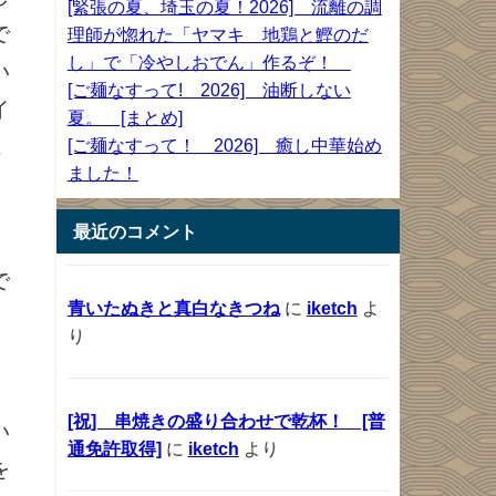
[緊張の夏、埼玉の夏！2026] 流離の調
で
理師が惚れた「ヤマキ 地鶏と鰹のだ
し」で「冷やしおでん」作るぞ！
い
[ご麺なすって! 2026] 油断しない
イ
夏。 [まとめ]
ュ
[ご麺なすって！ 2026] 癒し中華始め
ました！
最近のコメント
で
青いたぬきと真白なきつね
に
iketch
よ
）
り
。
。
[祝] 串焼きの盛り合わせで乾杯！ [普
い
通免許取得]
に
iketch
より
を