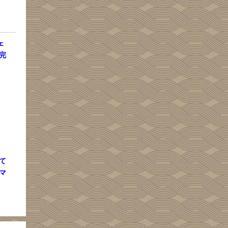
ェ
完
夏。
て
マ