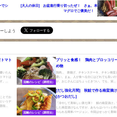
ーでシ
[大人の休日] お盆進行乗り切ったぜ！ さぁ、本
マグロでご褒美だ！
ローしよう
旨トマト
プリッと食感！ 鶏肉とブロッコリ
め物
書いたん
鶏肉... 唐揚げ、チキンステーキ、チキン南蛮
トマトは
濃い。まぁ、人が食べる分にはどれでも良いの
。...
が、おじさんにはちょっときつい。でも、栄...
流離のレシピ（調理法）
[だし強化月間] 秋鮭で作る南蛮
[かつおだし]
ことでお
というデ
「冷やして美味しい第七弾！ 鯖の南蛮漬け」
段...
した南蛮漬けなんですが、あちらはパパッと作
べられる簡単バージョン。今回はせっかく美味し.
流離のレシピ（調理法）