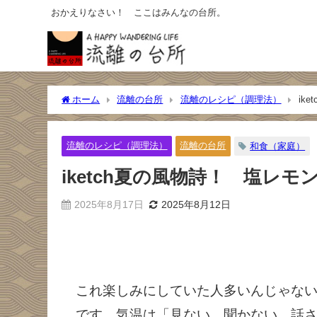
おかえりなさい！ ここはみんなの台所。
ホーム
流離の台所
流離のレシピ（調理法）
ik
流離のレシピ（調理法）
流離の台所
和食（家庭）
iketch夏の風物詩！ 塩レモン
2025年8月17日
2025年8月12日
これ楽しみにしていた人多いんじゃないか
です。気温は「見ない、聞かない、話