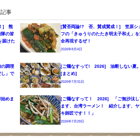
連記事
！] 熊
[賛否両論!? 否、賛成賛成！] 笠原シ
衛隊の皆
フの「きゅうりのたたき明太子和え」を
を届けた
全再現するぜ！
2026年8月4日
離の調理
[ご麺なすって! 2026] 油断しない
だし」で
[まとめ]
2026年7月31日
華始めま
[ご麺なすって！ 2026] 「ご無沙汰し
ます、台湾ラーメン！ 紹介します、ヤ
キ師匠です！！」
2026年7月29日