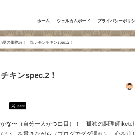
ホーム
ウェルカムボード
プライバシーポリ
etch夏の風物詩！ 塩レモンチキンspec.2！
チキンspec.2！
post
な〜（自分一人かつ白目）！ 孤独の調理師iketc
さない」を貫きながら（ブログでダダ漏れ）、心を涼