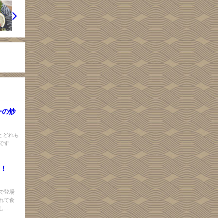
ーの炒
とどれも
です
漬け！
で登場
れて食
..