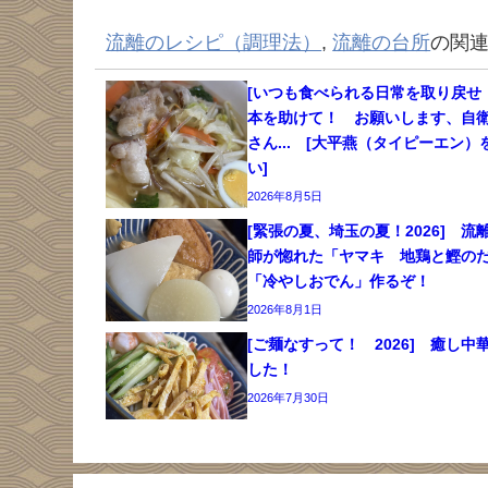
流離のレシピ（調理法）
,
流離の台所
の関
[いつも食べられる日常を取り戻せ
本を助けて！ お願いします、自
さん... [大平燕（タイピーエン）
い]
2026年8月5日
[緊張の夏、埼玉の夏！2026] 流
師が惚れた「ヤマキ 地鶏と鰹の
「冷やしおでん」作るぞ！
2026年8月1日
[ご麺なすって！ 2026] 癒し中
した！
2026年7月30日