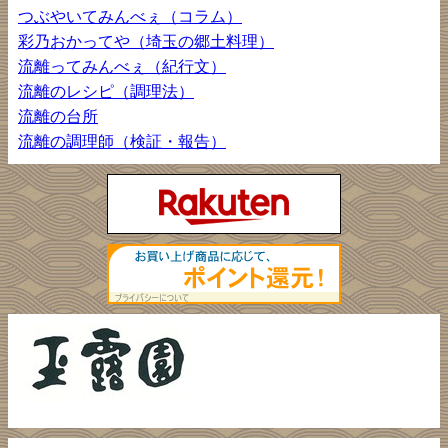
つぶやいてみんべぇ（コラム）
彩乃おかってや（埼玉の郷土料理）
流離ってみんべぇ（紀行文）
流離のレシピ（調理法）
流離の台所
流離の調理師（検証・報告）