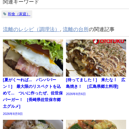
関連キーワード
和食（家庭）
流離のレシピ（調理法）
,
流離の台所
の関連記事
[夏がく〜れば... パンパパー
[待ってました！] 来たな！ 広
ン！] 最大限のリスペクトを込
島焼き！ [広島県郷土料理]
めて... ついに作ったぜ、佐世保
2026年8月6日
バーガー！ [長崎県佐世保市郷
土グルメ]
2026年8月9日