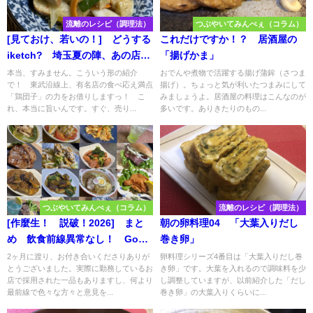
流離のレシピ（調理法）
つぶやいてみんべぇ（コラム）
[見ておけ、若いの！] どうする
これだけですか！？ 居酒屋の
iketch? 埼玉夏の陣、あの店の
「揚げかま」
名物とたっぷり野菜で作る、つ
本当、すみません。こういう形の紹介
おでんや煮物で活躍する揚げ蒲鉾（さつま
で！ 東武沿線上、有名店の食べ応え満点
揚げ）。ちょっと気が利いたつまみにして
くね野菜あんかけ！ [これが旨
「鶏団子」の力をお借りしますっ！ こ
みましょうよ。居酒屋の料理はこんなのが
さだ！]
れ、本当に旨いんです。すぐ、売り...
多いです。ありきたりのもの...
つぶやいてみんべぇ（コラム）
流離のレシピ（調理法）
[作麼生！ 説破！2026] まと
朝の卵料理04 「大葉入りだし
め 飲食前線異常なし！ Go
巻き卵」
advance！ [まだまだ続く！
2ヶ月に渡り、お付き合いくださりありが
卵料理シリーズ4番目は「大葉入りだし巻
とうございました。実際に勤務しているお
き卵」です。大葉を入れるので調味料を少
作麼生！ 説破！2026]
店で採用された一品もありますし、何より
し調整していますが、以前紹介した「だし
最前線で色々な方々と意見を...
巻き卵」の大葉入りくらいに...