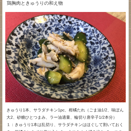
鶏胸肉ときゅうりの和え物
きゅうり1本、サラダチキン1pc、柑橘たれ（ごま油1/2、味ぽん
大2、砂糖ひとつまみ、ラー油適量、輪切り唐辛子1/2本分）
１：きゅうり1本は乱切り、サラダチキンはほぐして割いておく