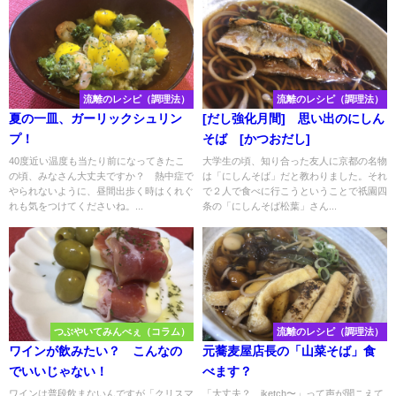
流離のレシピ（調理法）
流離のレシピ（調理法）
夏の一皿、ガーリックシュリン
[だし強化月間] 思い出のにしん
プ！
そば [かつおだし]
40度近い温度も当たり前になってきたこ
大学生の頃、知り合った友人に京都の名物
の頃、みなさん大丈夫ですか？ 熱中症で
は「にしんそば」だと教わりました。それ
やられないように、昼間出歩く時はくれぐ
で２人で食べに行こうということで祇園四
れも気をつけてくださいね。...
条の「にしんそば松葉」さん...
つぶやいてみんべぇ（コラム）
流離のレシピ（調理法）
ワインが飲みたい？ こんなの
元蕎麦屋店長の「山菜そば」食
でいいじゃない！
べます？
ワインは普段飲まないんですが「クリスマ
「大丈夫？ iketch〜」って声が聞こえて