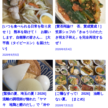
[いつも食べられる日常を取り戻
[賛否両論!? 否、賛成賛成！]
せ！] 熊本を助けて！ お願い
笠原シェフの「きゅうりのたた
します、自衛隊の皆さん... [大
き明太子和え」を完全再現する
平燕（タイピーエン）を届けた
ぜ！
い]
2026年8月4日
2026年8月5日
[緊張の夏、埼玉の夏！2026]
[ご麺なすって! 2026] 油断し
流離の調理師が惚れた「ヤマ
ない夏。 [まとめ]
キ 地鶏と鰹のだし」で「冷や
2026年7月31日