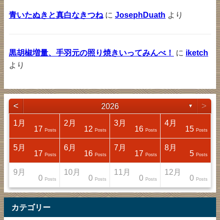
青いたぬきと真白なきつね
に
JosephDuath
より
黒胡椒増量、手羽元の照り焼きいってみんべ！
に
iketch
より
<
>
2026
▼
1月
2月
3月
4月
17
12
16
15
sts
sts
sts
sts
Posts
Posts
Posts
Posts
5月
6月
7月
8月
17
16
17
5
sts
sts
sts
sts
Posts
Posts
Posts
Posts
9月
10月
11月
12月
0
0
0
0
sts
sts
sts
sts
Posts
Posts
Posts
Posts
カテゴリー