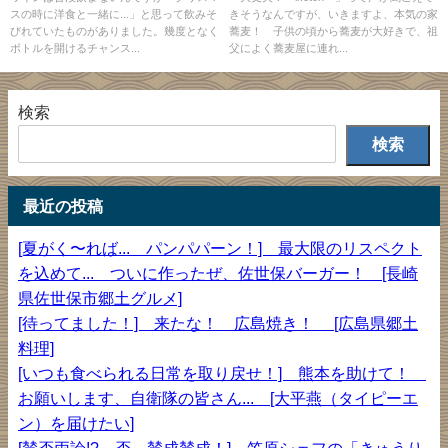
スの時に洋食と一緒に...」と思って飲みそ
きそうなんですが、いきますよ、本気の家
びれていたものがありました。幾度となく
蕎麦！ 子供の頃から蕎麦が大好きで、祖
ボトルを開けるチャンス...
父によく蕎麦屋に連れ...
検索
検索
最近の投稿
[夏がく〜れば... パンパパーン！] 最大限のリスペクト
を込めて... ついに作ったぜ、佐世保バーガー！ [長崎
県佐世保市郷土グルメ]
[待ってました！] 来たな！ 広島焼き！ [広島県郷土
料理]
[いつも食べられる日常を取り戻せ！] 熊本を助けて！
お願いします、自衛隊の皆さん... [大平燕（タイピーエ
ン）を届けたい]