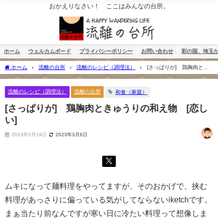
おかえりなさい！ ここはみんなの台所。
ホーム
ウェルカムボード
プライバシーポリシー
お問い合わせ
彩の国、埼玉
ホーム
流離の台所
流離のレシピ（調理法）
[さっぱりが] 鶏胸肉とき
ゅうりの和え物 [恋しい]
流離のレシピ（調理法）
流離の台所
和食（家庭）
[さっぱりが] 鶏胸肉ときゅうりの和え物 [恋し
い]
2023年3月19日
2023年3月6日
ムキになって麺料理をやってますが、そのおかげで、挟む
料理があっさりに偏っている気がしてならないiketchです。
まぁ当たり前なんですが寒い日に冷たい料理って想像しま