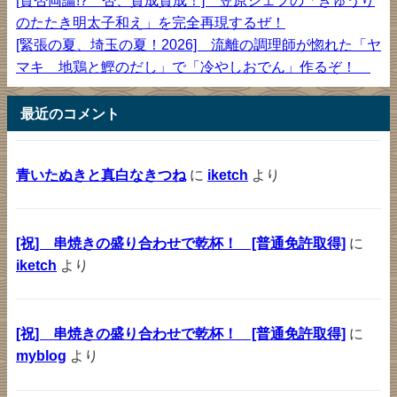
[賛否両論!? 否、賛成賛成！] 笠原シェフの「きゅうり
のたたき明太子和え」を完全再現するぜ！
[緊張の夏、埼玉の夏！2026] 流離の調理師が惚れた「ヤ
マキ 地鶏と鰹のだし」で「冷やしおでん」作るぞ！
最近のコメント
青いたぬきと真白なきつね
に
iketch
より
[祝] 串焼きの盛り合わせで乾杯！ [普通免許取得]
に
iketch
より
[祝] 串焼きの盛り合わせで乾杯！ [普通免許取得]
に
myblog
より